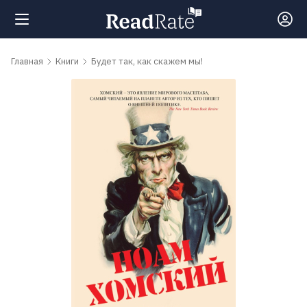
Поиск
Главная
Книги
Будет так, как скажем мы!
Новости
Рейтинги
Книги
Самые
обсуждаемые
книги
Авторы