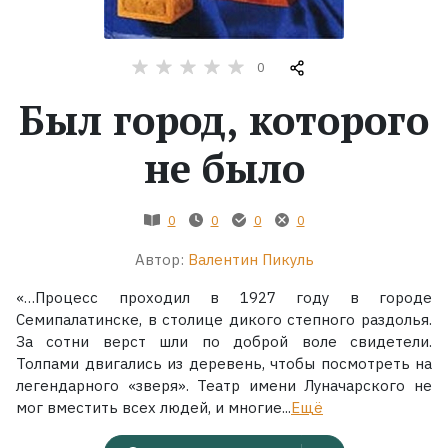
Жанры
0
Серии
Был город, которого
Экранизации
не было
Коллекции
0
0
0
0
Автор:
Валентин Пикуль
«…Процесс проходил в 1927 году в городе
Семипалатинске, в столице дикого степного раздолья.
За сотни верст шли по доброй воле свидетели.
Толпами двигались из деревень, чтобы посмотреть на
легендарного «зверя». Театр имени Луначарского не
мог вместить всех людей, и многие...
Ещё