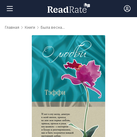
Поиск
Главная
Книги
Была весна...
Новости
Рейтинги
Книги
Самые
обсуждаемые
книги
Авторы