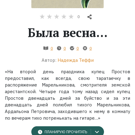
Жанры
0
Была весна...
Серии
Экранизации
0
0
0
0
Автор:
Надежда Теффи
Коллекции
«На второй день праздника купец Простов
предоставил, как всегда, свою таратаечку в
распоряжение Марельникова, смотрителя земской
арестантской. Четыре года тому назад сидел купец
Простов двенадцать дней за буйство и за эти
двенадцать дней полюбил тихого Марельникова,
Ардальона Петровича, заходившего к нему в комнату
по вечерам тихо потренькать на гитаре…»
ПЛАНИРУЮ ПРОЧИТАТЬ