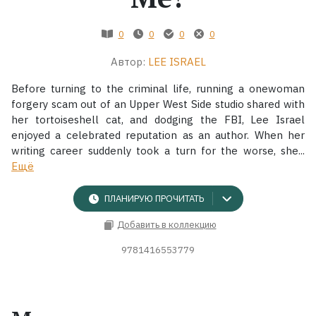
Жанры
0
0
0
0
Автор:
LEE ISRAEL
Серии
Before turning to the criminal life, running a onewoman
Экранизации
forgery scam out of an Upper West Side studio shared with
her tortoiseshell cat, and dodging the FBI, Lee Israel
enjoyed a celebrated reputation as an author. When her
Коллекции
writing career suddenly took a turn for the worse, she...
Ещё
ПЛАНИРУЮ ПРОЧИТАТЬ
Добавить в коллекцию
9781416553779