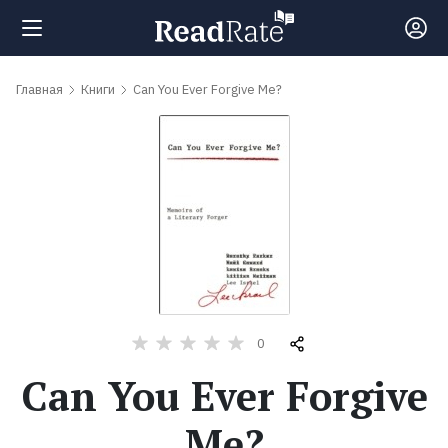
Поиск
Главная
Книги
Can You Ever Forgive Me?
Новости
Рейтинги
Книги
Самые
0
обсуждаемые
Can You Ever Forgive
книги
Me?
Авторы