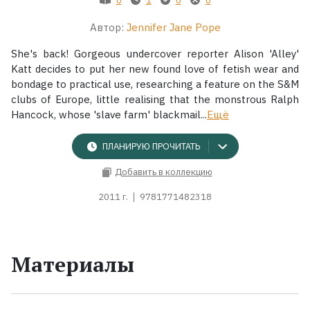
Автор:
Jennifer Jane Pope
Жанры
She's back! Gorgeous undercover reporter Alison 'Alley'
Серии
Katt decides to put her new found love of fetish wear and
bondage to practical use, researching a feature on the S&M
clubs of Europe, little realising that the monstrous Ralph
Экранизации
Hancock, whose 'slave farm' blackmail...
Ещё
Коллекции
ПЛАНИРУЮ ПРОЧИТАТЬ
Добавить в коллекцию
2011 г.
9781771482318
Материалы