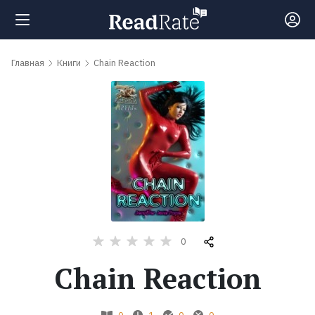
Поиск
Главная
Книги
Chain Reaction
Новости
Рейтинги
Книги
Самые
0
обсуждаемые
Chain Reaction
книги
Авторы
0
1
0
0