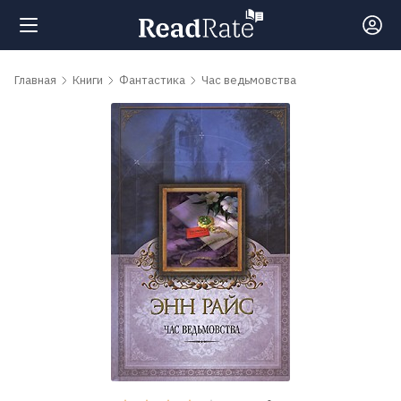
Поиск
Главная
Книги
Фантастика
Час ведьмовства
Новости
Рейтинги
Книги
Самые
обсуждаемые
книги
Авторы