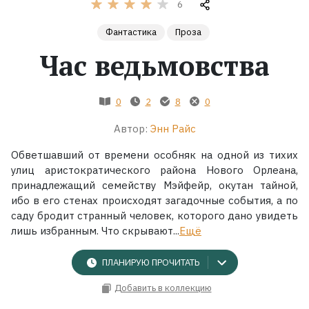
6
Жанры
Фантастика
Проза
Час ведьмовства
Серии
Экранизации
0
2
8
0
Автор:
Энн Райс
Коллекции
Обветшавший от времени особняк на одной из тихих
улиц аристократического района Нового Орлеана,
принадлежащий семейству Мэйфейр, окутан тайной,
ибо в его стенах происходят загадочные события, а по
саду бродит странный человек, которого дано увидеть
лишь избранным. Что скрывают...
Ещё
ПЛАНИРУЮ ПРОЧИТАТЬ
Добавить в коллекцию