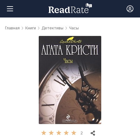
Поиск
Главная
Книги
Детективы
Часы
Новости
Рейтинги
Книги
Самые
обсуждаемые
книги
2
Авторы