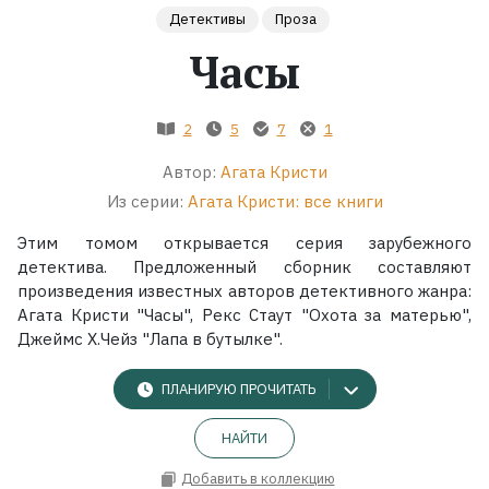
Детективы
Проза
Жанры
Часы
Серии
2
5
7
1
Экранизации
Автор:
Агата Кристи
Из серии:
Агата Кристи: все книги
Коллекции
Этим томом открывается серия зарубежного
детектива. Предложенный сборник составляют
произведения известных авторов детективного жанра:
Агата Кристи "Часы", Рекс Стаут "Охота за матерью",
Джеймс X.Чейз "Лапа в бутылке".
ПЛАНИРУЮ ПРОЧИТАТЬ
НАЙТИ
Добавить в коллекцию