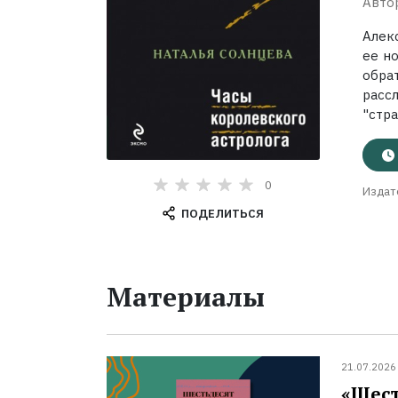
Авто
Алек
ее н
обр
расс
"стра
0
Издат
ПОДЕЛИТЬСЯ
Материалы
21.07.2026
«Шест