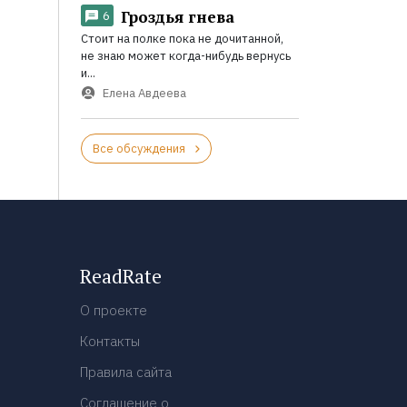
Гроздья гнева
6
Стоит на полке пока не дочитанной,
не знаю может когда-нибудь вернусь
и...
Елена Авдеева
Все обсуждения
ReadRate
О проекте
Контакты
Правила сайта
Соглашение о