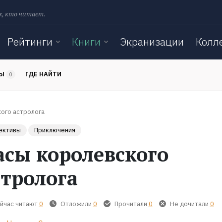
х, кто читает.
Рейтинги
Книги
Экранизации
Колл
ТЫ
ГДЕ НАЙТИ
0
ого астролога
ективы
Приключения
асы королевского
стролога
йчас читают
0
Отложили
0
Прочитали
0
Не дочитали
0