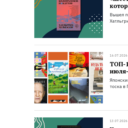
котор
Вышел п
Хатльгри
16.07.2026
ТОП-
июля-
Японски
тоска в 
13.07.2026