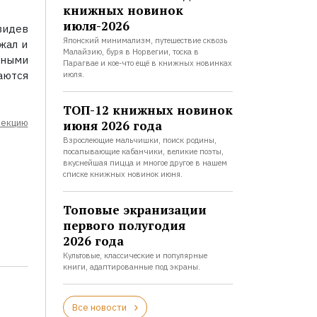
книжных новинок
июля-2026
видев
Японский минимализм, путешествие сквозь
жал и
Малайзию, буря в Норвегии, тоска в
ными
Парагвае и кое-что ещё в книжных новинках
аются
июля.
ТОП-12 книжных новинок
лекцию
июня 2026 года
Взрослеющие мальчишки, поиск родины,
посапывающие кабанчики, великие поэты,
вкуснейшая пицца и многое другое в нашем
списке книжных новинок июня.
Топовые экранизации
первого полугодия
2026 года
Культовые, классические и популярные
книги, адаптированные под экраны.
Все новости