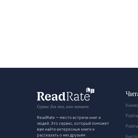
Чит
Книж
Сервис для тех, кто читает.
Рейти
ReadRate — место встречи книг и
людей. Это сервис, который поможет
Рейти
вам найти интересные книги и
рассказать о них друзьям.
Бест