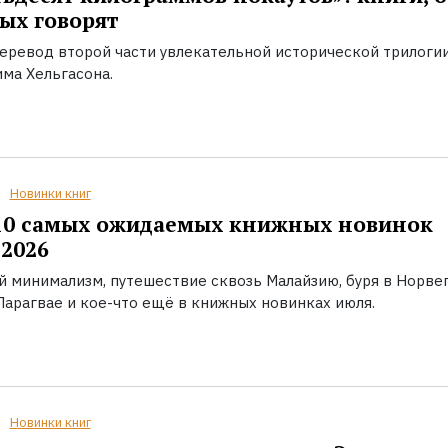
ых говорят
еревод второй части увлекательной исторической трилоги
ма Хельгасона.
Новинки книг
10 самых ожидаемых книжных новинок
2026
й минимализм, путешествие сквозь Малайзию, буря в Норвег
Парагвае и кое-что ещё в книжных новинках июля.
Новинки книг