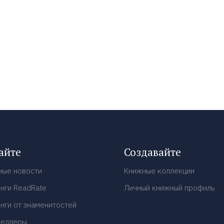
айте
Создавайте
ные новости
Книжные коллекции
нги ReadRate
Личный книжный профиль
нги от знаменитостей
селлеры