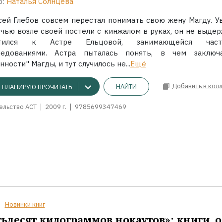
р:
Наталья Солнцева
сей Глебов совсем перестал понимать свою жену Магду. У
очью возле своей постели с кинжалом в руках, он не выдер
атился к Астре Ельцовой, занимающейся част
ледованиями. Астра пыталась понять, в чем заключ
нности" Магды, и тут случилось не...
Ещё
Добавить в кол
НАЙТИ
ПЛАНИРУЮ ПРОЧИТАТЬ
ельство АСТ
2009 г.
9785699347469
Новинки книг
ьдесят килограммов нокаутов»: книги, о