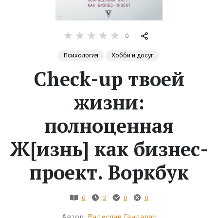
Жанры
0
Серии
Психология
Хобби и досуг
Check-up твоей
Экранизации
жизни:
Коллекции
полноценная
Ж[изнь] как бизнес-
проект. Воркбук
0
2
0
0
Автор:
Радислав Гандапас