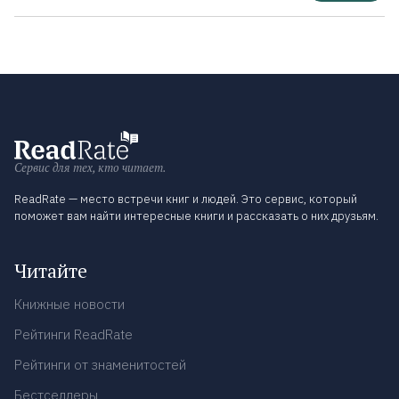
Сервис для тех, кто читает.
ReadRate — место встречи книг и людей. Это сервис, который
поможет вам найти интересные книги и рассказать о них друзьям.
Читайте
Книжные новости
Рейтинги ReadRate
Рейтинги от знаменитостей
Бестселлеры