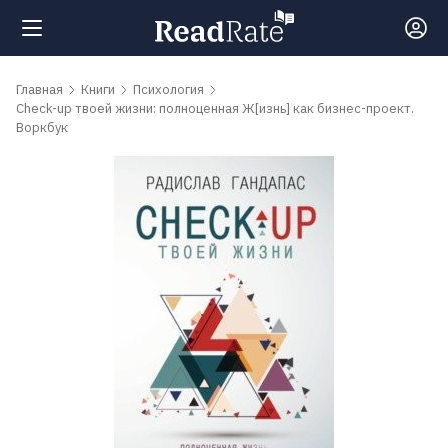
Поиск
Главная
Книги
Психология
Check-up твоей жизни: полноценная Ж[изнь] как бизнес-проект.
Воркбук
Новости
Рейтинги
Книги
Самые
обсуждаемые
книги
Авторы