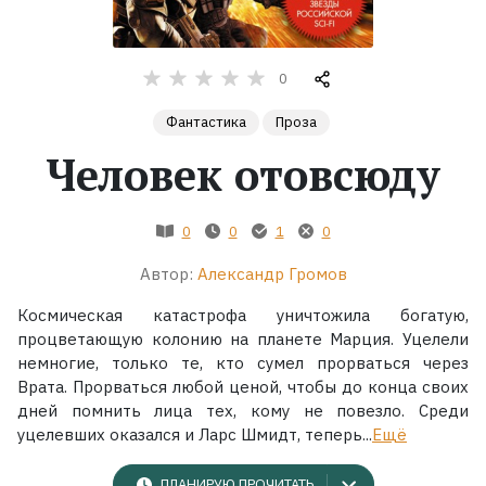
Жанры
0
Серии
Фантастика
Проза
Человек отовсюду
Экранизации
Коллекции
0
0
1
0
Автор:
Александр Громов
Космическая катастрофа уничтожила богатую,
процветающую колонию на планете Марция. Уцелели
немногие, только те, кто сумел прорваться через
Врата. Прорваться любой ценой, чтобы до конца своих
дней помнить лица тех, кому не повезло. Среди
уцелевших оказался и Ларс Шмидт, теперь...
Ещё
ПЛАНИРУЮ ПРОЧИТАТЬ