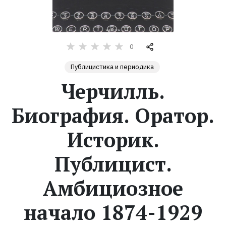
Жанры
Серии
0
Публицистика и периодика
Экранизации
Черчилль.
Коллекции
Биография. Оратор.
Историк.
Публицист.
Амбициозное
начало 1874-1929