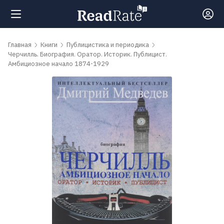
Поиск
Главная
Книги
Публицистика и периодика
Черчилль. Биография. Оратор. Историк. Публицист.
Амбициозное начало 1874-1929
Новости
Рейтинги
Книги
Самые
обсуждаемые
книги
Авторы