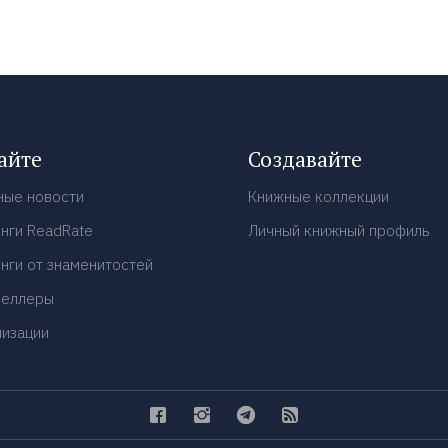
айте
Создавайте
ные новости
Книжные коллекции
нги ReadRate
Личный книжный профиль
нги от знаменитостей
селлеры
низации