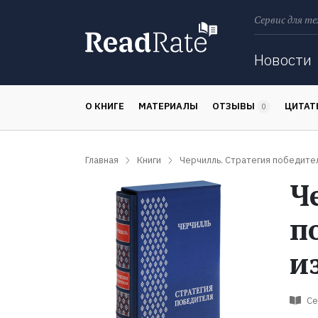
Сервис для те
Поиск
Новости
О КНИГЕ
МАТЕРИАЛЫ
ОТЗЫВЫ
ЦИТА
0
Главная
Книги
Черчилль. Стратегия победите
Ч
п
и
Се