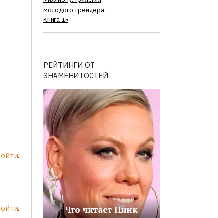
миллиону. Трилогия
молодого трейдера.
Книга 1»
РЕЙТИНГИ ОТ
ЗНАМЕНИТОСТЕЙ
войти
.
войти
.
Что читает Пинк