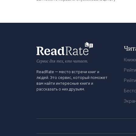
Чит
Книж
Сервис для тех, кто читает.
Рейти
ReadRate — место встречи книг и
людей. Это сервис, который поможет
Рейти
вам найти интересные книги и
рассказать о них друзьям.
Бест
Экра