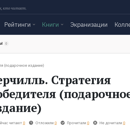
х, кто читает.
Рейтинги
Книги
Экранизации
Колл
ТЫ
0
ля (подарочное издание)
ерчилль. Стратегия
обедителя (подарочно
здание)
йчас читают
0
Отложили
0
Прочитали
0
Не дочитали
0