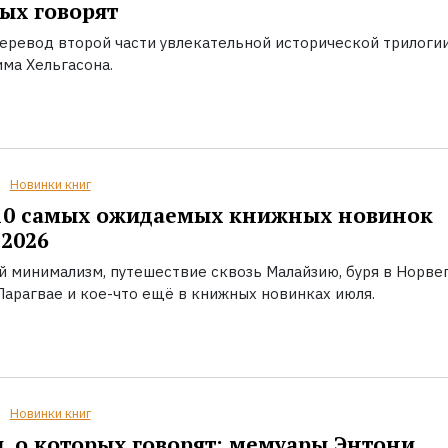
ых говорят
еревод второй части увлекательной исторической трилоги
ма Хельгасона.
Новинки книг
10 самых ожидаемых книжных новинок
2026
й минимализм, путешествие сквозь Малайзию, буря в Норвег
Парагвае и кое-что ещё в книжных новинках июля.
Новинки книг
, о которых говорят: мемуары Энтони