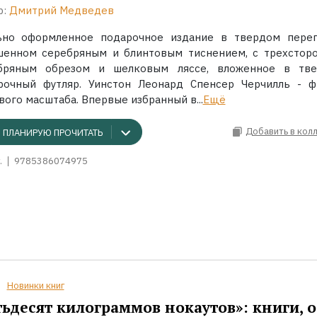
р:
Дмитрий Медведев
ьно оформленное подарочное издание в твердом переп
шенном серебряным и блинтовым тиснением, с трехстор
бряным обрезом и шелковым ляссе, вложенное в тв
рочный футляр. Уинстон Леонард Спенсер Черчилль - ф
ого масштаба. Впервые избранный в...
Ещё
Добавить в кол
ПЛАНИРУЮ ПРОЧИТАТЬ
.
9785386074975
Новинки книг
ьдесят килограммов нокаутов»: книги, о