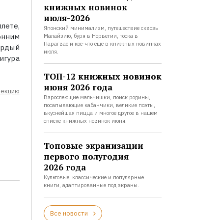
книжных новинок
июля-2026
лете,
Японский минимализм, путешествие сквозь
онним
Малайзию, буря в Норвегии, тоска в
Парагвае и кое-что ещё в книжных новинках
ердый
июля.
игура
ТОП-12 книжных новинок
июня 2026 года
лекцию
Взрослеющие мальчишки, поиск родины,
посапывающие кабанчики, великие поэты,
вкуснейшая пицца и многое другое в нашем
списке книжных новинок июня.
Топовые экранизации
первого полугодия
2026 года
Культовые, классические и популярные
книги, адаптированные под экраны.
Все новости