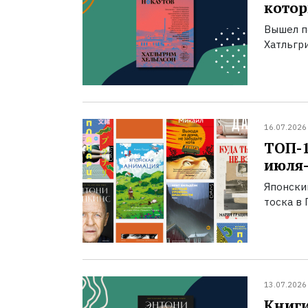
котор
Вышел п
Хатльгри
16.07.2026
ТОП-
июля-
Японски
тоска в 
13.07.2026
Книги