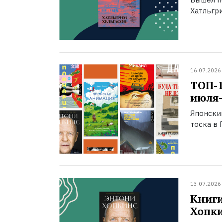
Хатльгри
16.07.2026
ТОП-
июля-
Японски
тоска в 
13.07.2026
Книги
Хопк