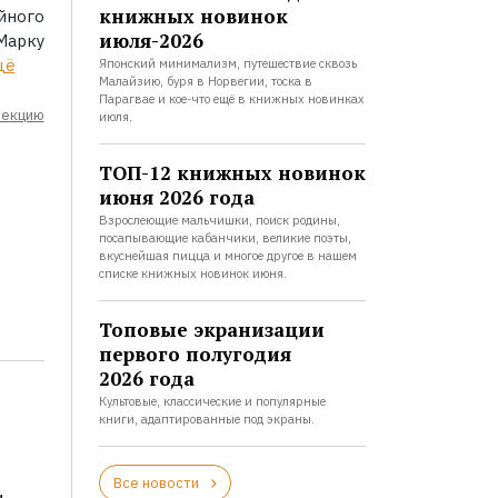
книжных новинок
йного
июля-2026
Марку
щё
Японский минимализм, путешествие сквозь
Малайзию, буря в Норвегии, тоска в
Парагвае и кое-что ещё в книжных новинках
лекцию
июля.
ТОП-12 книжных новинок
июня 2026 года
Взрослеющие мальчишки, поиск родины,
посапывающие кабанчики, великие поэты,
вкуснейшая пицца и многое другое в нашем
списке книжных новинок июня.
Топовые экранизации
первого полугодия
2026 года
Культовые, классические и популярные
книги, адаптированные под экраны.
Все новости
и