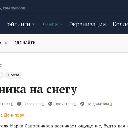
х, кто читает.
Рейтинги
Книги
Экранизации
Колл
ТЫ
ГДЕ НАЙТИ
0
у
ы
Проза
ника на снегу
читают
0
Отложили
0
Прочитали
0
Не дочитали
0
а Данилова
теля Марка Садовникова возникает ощущение, будто вся 