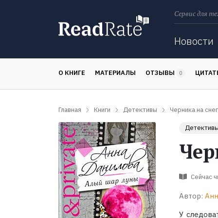
Сервис для те
Поиск
Новости
О КНИГЕ
МАТЕРИАЛЫ
ОТЗЫВЫ
ЦИТА
0
Главная
Книги
Детективы
Черника на снег
Детектив
Чер
Сейчас 
Автор:
Анн
У следова