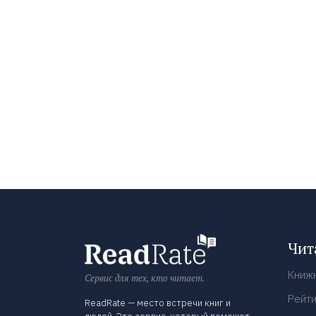
Чит
Книж
Сервис для тех, кто читает.
Рейти
ReadRate — место встречи книг и