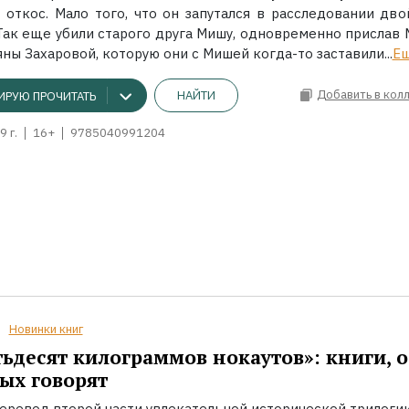
 откос. Мало того, что он запутался в расследовании дво
 Так еще убили старого друга Мишу, одновременно прислав 
ны Захаровой, которую они с Мишей когда-то заставили...
Е
Добавить в кол
НАЙТИ
ИРУЮ ПРОЧИТАТЬ
9 г.
16+
9785040991204
Новинки книг
ьдесят килограммов нокаутов»: книги, о
ых говорят
еревод второй части увлекательной исторической трилоги