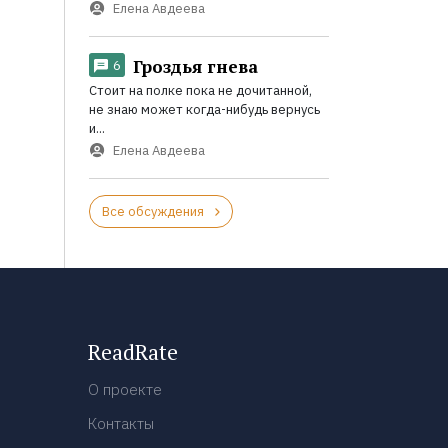
Елена Авдеева
Гроздья гнева
6
Стоит на полке пока не дочитанной,
не знаю может когда-нибудь вернусь
и...
Елена Авдеева
Все обсуждения
ReadRate
О проекте
Контакты