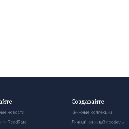
айте
Создавайте
ные новости
Книжные коллекции
нги ReadRate
Личный книжный профиль