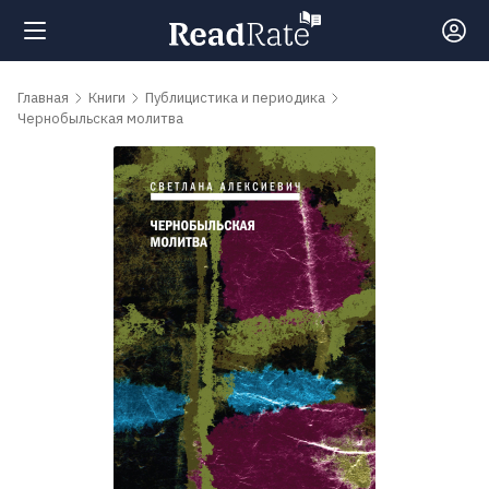
Поиск
Главная
Книги
Публицистика и периодика
Чернобыльская молитва
Новости
Рейтинги
Книги
Самые
обсуждаемые
книги
Авторы