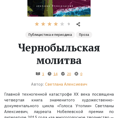
Жанры
9
Серии
Публицистика и периодика
Проза
Экранизации
Чернобыльская
молитва
Коллекции
1
14
20
0
Автор:
Светлана Алексиевич
Главной техногенной катастрофе XX века посвящена
четвертая книга знаменитого художественно-
документального цикла «Голоса Утопии» Светланы
Алексиевич, лауреата Нобелевской премии по
литературе 2015 года «за многоголосное творчество —