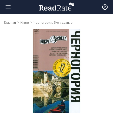
Поиск
Главная
Книги
Черногория. 5-е издание
Новости
Рейтинги
Книги
Самые
обсуждаемые
книги
Авторы