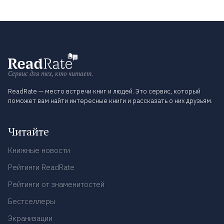
Сервис для тех, кто читает.
ReadRate — место встречи книг и людей. Это сервис, который
поможет вам найти интересные книги и рассказать о них друзьям.
Читайте
Книжные новости
Рейтинги ReadRate
Рейтинги от знаменитостей
Бестселлеры
Экранизации