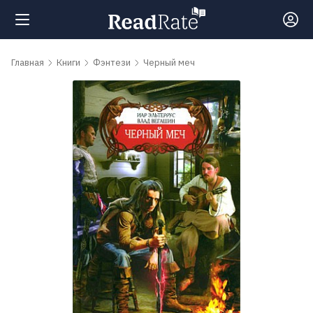
Поиск
Главная
Книги
Фэнтези
Черный меч
Новости
Рейтинги
Книги
Самые
обсуждаемые
книги
Авторы