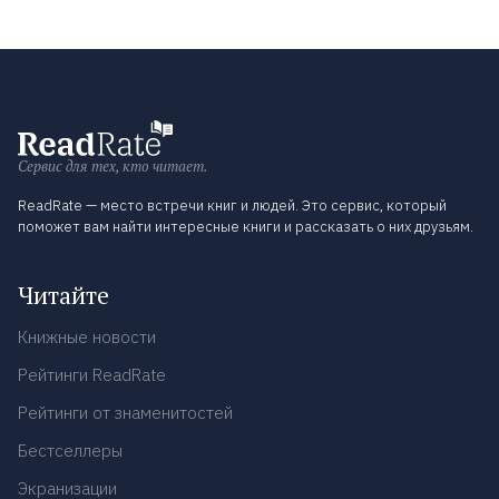
Сервис для тех, кто читает.
ReadRate — место встречи книг и людей. Это сервис, который
поможет вам найти интересные книги и рассказать о них друзьям.
Читайте
Книжные новости
Рейтинги ReadRate
Рейтинги от знаменитостей
Бестселлеры
Экранизации