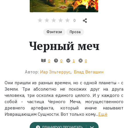
Жанры
0
Серии
Фэнтези
Проза
Черный меч
Экранизации
Коллекции
0
0
1
0
Автор:
Иар Эльтеррус
,
Влад Вегашин
Они пришли из разных времен, но с одной планеты - с
Земли. Три абсолютно не похожих друг на друга
человека, три осколка единого целого. И у каждого с
собой - частица Черного Меча, могущественного
древнего артефакта, который иначе называют
Извращающим Сущности. Вот только кому...
Ещё
ПЛАНИРУЮ ПРОЧИТАТЬ