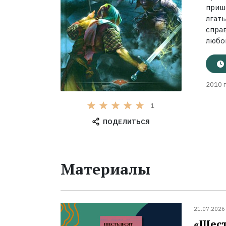
приш
лгат
спра
любов
2010 г
1
ПОДЕЛИТЬСЯ
Материалы
21.07.2026
«Шест