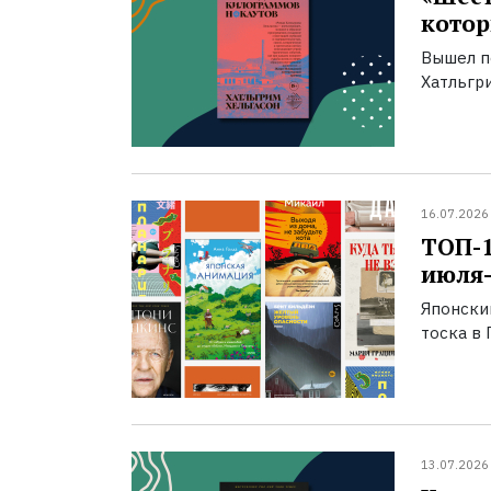
котор
Вышел п
Хатльгри
16.07.2026
ТОП-
июля-
Японски
тоска в 
13.07.2026