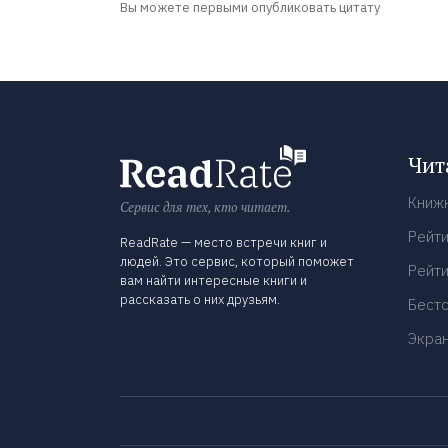
Вы можете первыми опубликовать цитату
Чит
Книж
Сервис для тех, кто читает.
Рейти
ReadRate — место встречи книг и
людей. Это сервис, который поможет
Рейти
вам найти интересные книги и
рассказать о них друзьям.
Бест
Экра