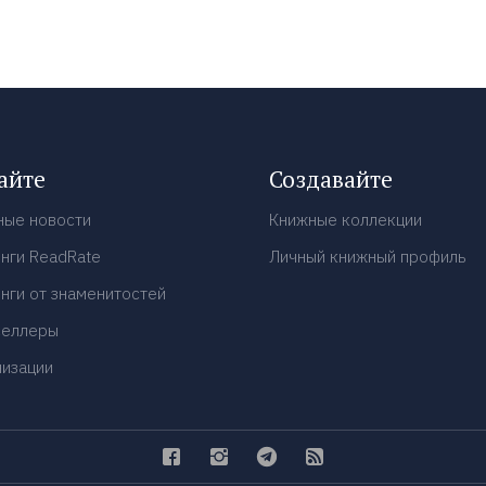
айте
Создавайте
ные новости
Книжные коллекции
нги ReadRate
Личный книжный профиль
нги от знаменитостей
селлеры
низации