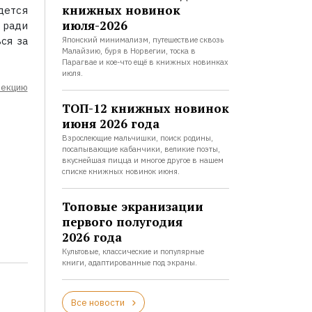
книжных новинок
дется
июля-2026
 ради
ся за
Японский минимализм, путешествие сквозь
Малайзию, буря в Норвегии, тоска в
Парагвае и кое-что ещё в книжных новинках
июля.
лекцию
ТОП-12 книжных новинок
июня 2026 года
Взрослеющие мальчишки, поиск родины,
посапывающие кабанчики, великие поэты,
вкуснейшая пицца и многое другое в нашем
списке книжных новинок июня.
Топовые экранизации
первого полугодия
2026 года
Культовые, классические и популярные
книги, адаптированные под экраны.
Все новости