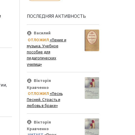
и
ПОСЛЕДНЯЯ АКТИВНОСТЬ
Василий
ОТЛОЖИЛ
«Пение и
музыка. Учебное
пособие для
педагогических
училищ»
Вікторія
ии,
Кравченко
ОТЛОЖИЛ
«Песнь
Песней. Страсть и
любовь в браке»
Вікторія
Кравченко
ЧИТАЕТ
«Песнь