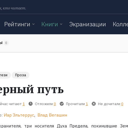
х, кто читает.
Рейтинги
Книги
Экранизации
Колл
ТЫ
0
тези
Проза
ерный путь
йчас читают
1
Отложили
0
Прочитали
1
Не дочитали
0
р:
Иар Эльтеррус
,
Влад Вегашин
хранителя, три носителя Духа Предела, покинувшие Зе