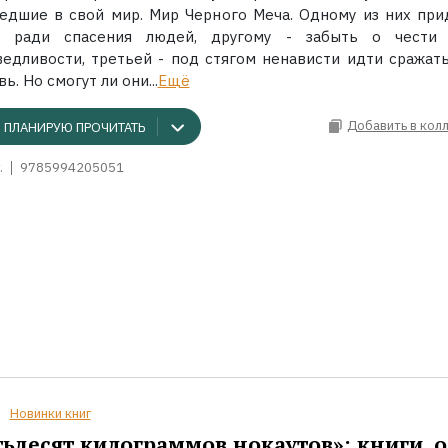
едшие в свой мир. Мир Черного Меча. Одному из них при
ь ради спасения людей, другому - забыть о чести
ведливости, третьей - под стягом ненависти идти сражать
ь. Но смогут ли они...
Ещё
Добавить в кол
ПЛАНИРУЮ ПРОЧИТАТЬ
.
9785994205051
Новинки книг
ьдесят килограммов нокаутов»: книги, о