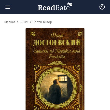
Поиск
Главная
Книги
Честный вор
Новости
Рейтинги
Книги
Самые
обсуждаемые
книги
Авторы