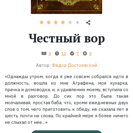
Жанры
4
Серии
Честный вор
Экранизации
0
10
7
0
Коллекции
Автор:
Фёдор Достоевский
«Однажды утром, когда я уже совсем собрался идти в
должность, вошла ко мне Аграфена, моя кухарка,
прачка и домоводка, и, к удивлению моему, вступила со
мной в разговор. До сих пор это была такая
молчаливая, простая баба, что, кроме ежедневных двух
слов о том, чего приготовить к обеду, не сказала лет в
шесть почти ни слова. По крайней мере я более ничего
не слыхал от нее…»