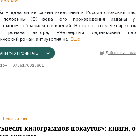
Кобо Абэ
э – едва ли не самый известный в России японский пис
й половины XX века, его произведения изданы у
хтомным собранием сочинений. Но нет в этом четырехто
го романа автора, «Четвертый ледниковый пери
ический роман, антиутопия на...
Ещё
Добавить в кол
АНИРУЮ ПРОЧИТАТЬ
16+
9785170929801
Новинки книг
ьдесят килограммов нокаутов»: книги, о
ых говорят