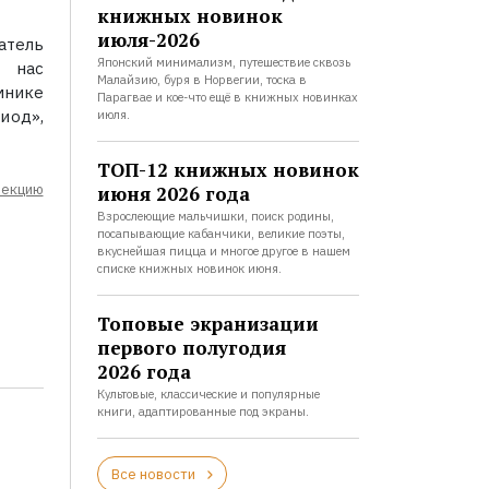
книжных новинок
июля-2026
атель
Японский минимализм, путешествие сквозь
 нас
Малайзию, буря в Норвегии, тоска в
мнике
Парагвае и кое-что ещё в книжных новинках
од»,
июля.
ТОП-12 книжных новинок
лекцию
июня 2026 года
Взрослеющие мальчишки, поиск родины,
посапывающие кабанчики, великие поэты,
вкуснейшая пицца и многое другое в нашем
списке книжных новинок июня.
Топовые экранизации
первого полугодия
2026 года
Культовые, классические и популярные
книги, адаптированные под экраны.
Все новости