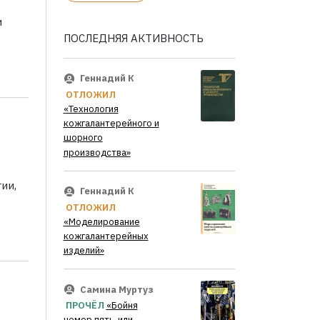
и
ПОСЛЕДНЯЯ АКТИВНОСТЬ
Геннадий К
ОТЛОЖИЛ
«Технология
кожгалантерейного и
шорного
производства»
ии,
Геннадий К
ОТЛОЖИЛ
«Моделирование
кожгалантерейных
изделий»
Самина Муртуз
ПРОЧЁЛ
«Бойня