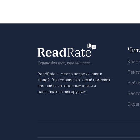
Чит
Книж
Сервис для тех, кто читает.
Рейти
ReadRate — место встречи книг и
людей. Это сервис, который поможет
Рейти
вам найти интересные книги и
рассказать о них друзьям.
Бест
Экра