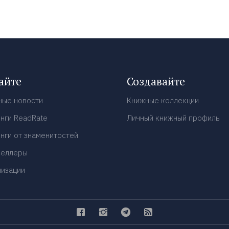
айте
Создавайте
ные новости
Книжные коллекции
нги ReadRate
Личный книжный профиль
нги от знаменитостей
селлеры
низации