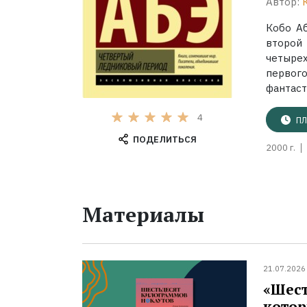
Автор:
Кобо Аб
второ
четыре
перво
фантаст
4
ПЛ
ПОДЕЛИТЬСЯ
2000 г.
Материалы
21.07.2026
«Шест
котор