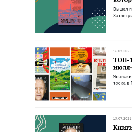
Вышел п
Хатльгри
16.07.2026
ТОП-
июля-
Японски
тоска в 
13.07.2026
Книги