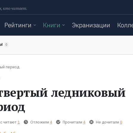
х, кто читает.
Рейтинги
Книги
Экранизации
Колл
ТЫ
0
ый период
твертый ледниковый
риод
с читают
1
Отложили
4
Прочитали
4
Не дочитали
0