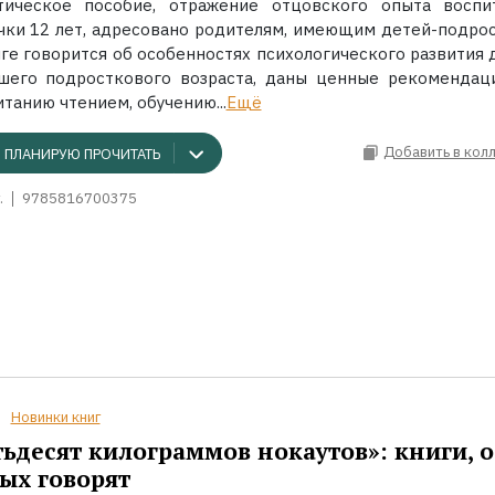
тическое пособие, отражение отцовского опыта воспи
чки 12 лет, адресовано родителям, имеющим детей-подрос
иге говорится об особенностях психологического развития 
шего подросткового возраста, даны ценные рекомендац
танию чтением, обучению...
Ещё
Добавить в кол
ПЛАНИРУЮ ПРОЧИТАТЬ
.
9785816700375
Новинки книг
ьдесят килограммов нокаутов»: книги, о
ых говорят