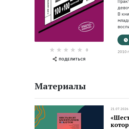
Прак
дево
В кн
млад
воспи
0
2010 г
ПОДЕЛИТЬСЯ
Материалы
21.07.2026
«Шест
котор