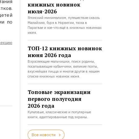
тания
книжных новинок
тков.
июля-2026
детей
Японский минимализм, путешествие сквозь
ии по
Малайзию, буря в Норвегии, тоска в
Парагвае и кое-что ещё в книжных новинках
июля.
лекцию
ТОП-12 книжных новинок
июня 2026 года
Взрослеющие мальчишки, поиск родины,
посапывающие кабанчики, великие поэты,
вкуснейшая пицца и многое другое в нашем
списке книжных новинок июня.
Топовые экранизации
первого полугодия
2026 года
Культовые, классические и популярные
книги, адаптированные под экраны.
Все новости