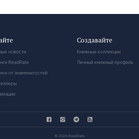
айте
Создавайте
ные новости
Книжные коллекции
нги ReadRate
Личный книжный профиль
нги от знаменитостей
селлеры
низации
© 2026 ReadRate