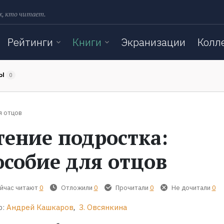
х, кто читает.
Рейтинги
Книги
Экранизации
Колл
ТЫ
0
я отцов
тение подростка:
особие для отцов
йчас читают
0
Отложили
0
Прочитали
0
Не дочитали
0
р:
Андрей Кашкаров
,
З. Овсянкина