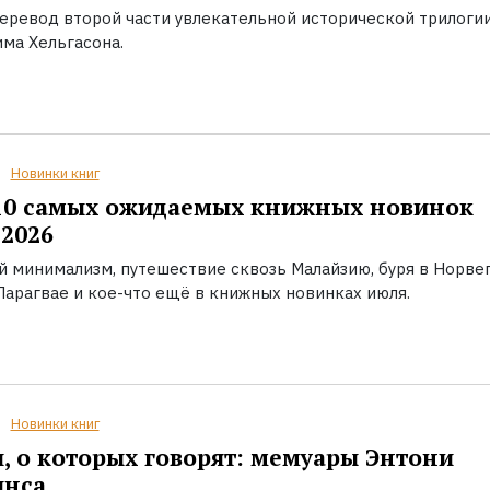
еревод второй части увлекательной исторической трилоги
ма Хельгасона.
Новинки книг
10 самых ожидаемых книжных новинок
2026
й минимализм, путешествие сквозь Малайзию, буря в Норвег
Парагвае и кое-что ещё в книжных новинках июля.
Новинки книг
, о которых говорят: мемуары Энтони
инса