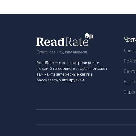
Чит
Книж
Сервис для тех, кто читает.
Рейти
ReadRate — место встречи книг и
людей. Это сервис, который поможет
Рейти
вам найти интересные книги и
рассказать о них друзьям.
Бест
Экра