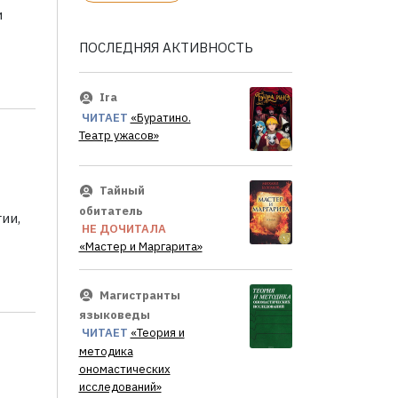
и
ПОСЛЕДНЯЯ АКТИВНОСТЬ
Ira
ЧИТАЕТ
«Буратино.
Театр ужасов»
Тайный
обитатель
ии,
НЕ ДОЧИТАЛА
«Мастер и Маргарита»
Магистранты
языковеды
ЧИТАЕТ
«Теория и
методика
ономастических
исследований»