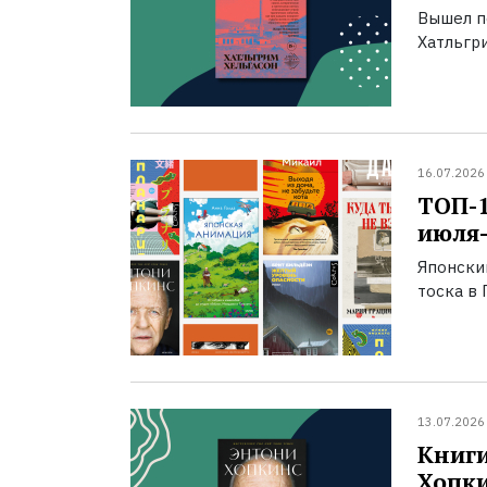
Вышел п
Хатльгри
16.07.2026
ТОП-
июля-
Японски
тоска в 
13.07.2026
Книги
Хопк