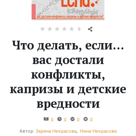
Жанры
Серии
0
Что делать, если…
Экранизации
вас достали
Коллекции
конфликты,
капризы и детские
вредности
0
0
0
0
Автор:
Заряна Некрасова
,
Нина Некрасова