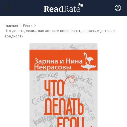
Поиск
Главная
Книги
Что делать, если… вас достали конфликты, капризы и детские
вредности
Новости
Рейтинги
Книги
Самые
обсуждаемые
книги
Авторы