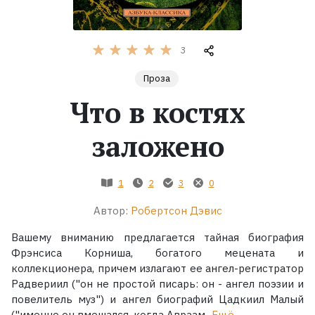
Жанры
3
Серии
Проза
Что в костях
Экранизации
заложено
Коллекции
1
2
3
0
Автор:
Робертсон Дэвис
Вашему вниманию предлагается тайная биография
Фрэнсиса Корниша, богатого мецената и
коллекционера, причем излагают ее ангел-регистратор
Радвериил ("он не простой писарь: он - ангел поэзии и
повелитель муз") и ангел биографий Цадкиил Малый
("именно он вмешался, когда Авраам...
Ещё