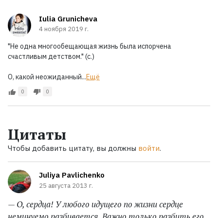
Iulia Grunicheva
4 ноября 2019 г.
"Не одна многообещающая жизнь была испорчена
счастливым детством." (с.)
О, какой неожиданный...
Ещё
0
0
Цитаты
Чтобы добавить цитату, вы должны
войти
.
Juliya Pavlichenko
25 августа 2013 г.
— О, сердца! У любого идущего по жизни сердце
неминуемо разбивается. Важно только разбить его