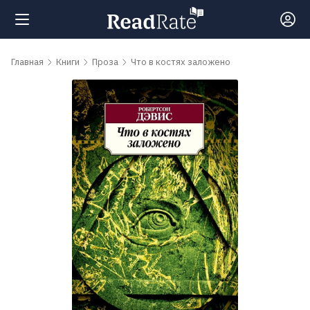
Поиск
Главная
Книги
Проза
Что в костях заложено
Новости
Рейтинги
Книги
Самые
обсуждаемые
книги
Авторы