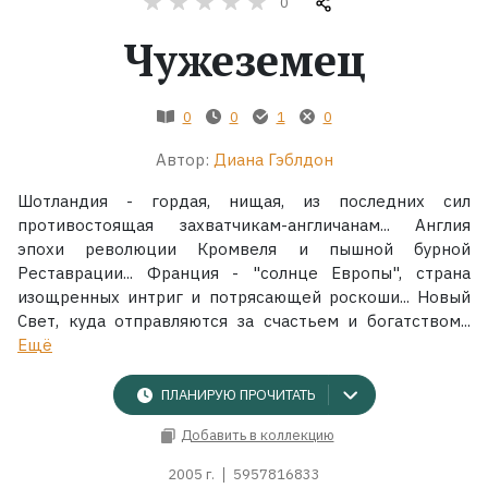
0
Чужеземец
Жанры
Серии
0
0
1
0
Автор:
Диана Гэблдон
Экранизации
Шотландия - гордая, нищая, из последних сил
противостоящая захватчикам-англичанам... Англия
Коллекции
эпохи революции Кромвеля и пышной бурной
Реставрации... Франция - "солнце Европы", страна
изощренных интриг и потрясающей роскоши... Новый
Свет, куда отправляются за счастьем и богатством...
Ещё
ПЛАНИРУЮ ПРОЧИТАТЬ
Добавить в коллекцию
2005 г.
5957816833