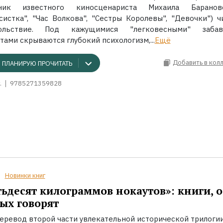
ник известного киносценариста Михаила Баранов
ксистка", "Час Волкова", "Сестры Королевы", "Девочки") ч
ольствие. Под кажущимися "легковесными" забав
ами скрываются глубокий психологизм,...
Ещё
Добавить в кол
ПЛАНИРУЮ ПРОЧИТАТЬ
.
9785271359828
Новинки книг
ьдесят килограммов нокаутов»: книги, о
ых говорят
еревод второй части увлекательной исторической трилоги