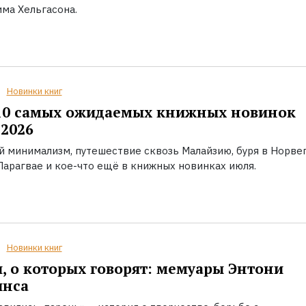
ма Хельгасона.
Новинки книг
10 самых ожидаемых книжных новинок
2026
й минимализм, путешествие сквозь Малайзию, буря в Норвег
Парагвае и кое-что ещё в книжных новинках июля.
Новинки книг
, о которых говорят: мемуары Энтони
инса