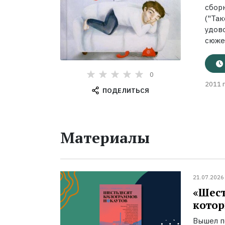
сбор
("Та
удов
сюжет
0
2011 г
ПОДЕЛИТЬСЯ
Материалы
21.07.2026
«Шест
котор
Вышел п