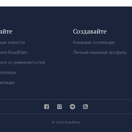
айте
Создавайте
ные новости
Книжные коллекции
нги ReadRate
Личный книжный профиль
нги от знаменитостей
селлеры
низации
© 2026 ReadRate