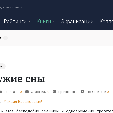
х, кто читает.
Рейтинги
Книги
Экранизации
Колл
ТЫ
0
за
ужие сны
йчас читают
0
Отложили
0
Прочитали
0
Не дочитали
0
р:
Михаил Барановский
ть этот бесподобно смешной и одновременно трогате