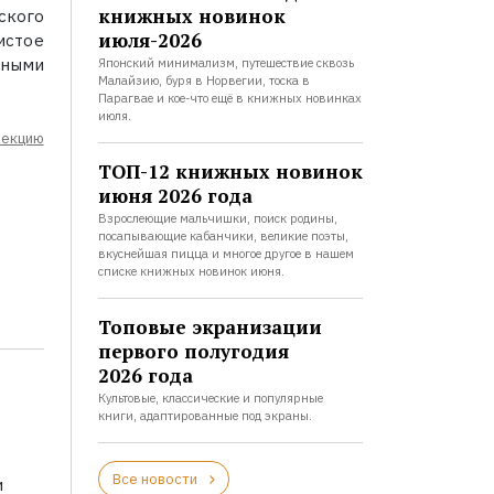
книжных новинок
ского
июля-2026
истое
ными
Японский минимализм, путешествие сквозь
Малайзию, буря в Норвегии, тоска в
Парагвае и кое-что ещё в книжных новинках
июля.
лекцию
ТОП-12 книжных новинок
июня 2026 года
Взрослеющие мальчишки, поиск родины,
посапывающие кабанчики, великие поэты,
вкуснейшая пицца и многое другое в нашем
списке книжных новинок июня.
Топовые экранизации
первого полугодия
2026 года
Культовые, классические и популярные
книги, адаптированные под экраны.
Все новости
и