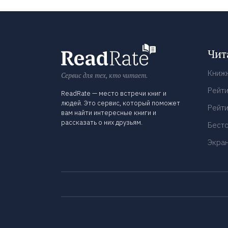
Чит
Книж
Сервис для тех, кто читает.
Рейти
ReadRate — место встречи книг и
людей. Это сервис, который поможет
Рейти
вам найти интересные книги и
рассказать о них друзьям.
Бест
Экра