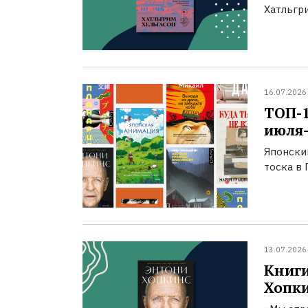
Хатльгри
16.07.2026
ТОП-
июля-
Японски
тоска в 
13.07.2026
Книги
Хопк