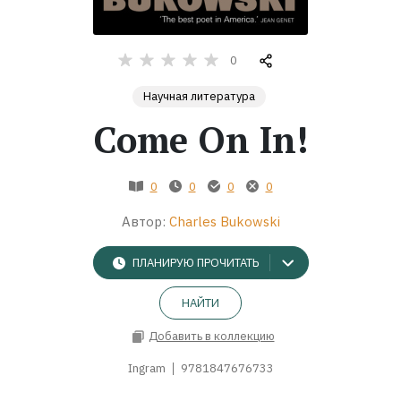
Жанры
0
Серии
Научная литература
Come On In!
Экранизации
0
0
0
0
Коллекции
Автор:
Charles Bukowski
ПЛАНИРУЮ ПРОЧИТАТЬ
НАЙТИ
Добавить в коллекцию
Ingram
9781847676733