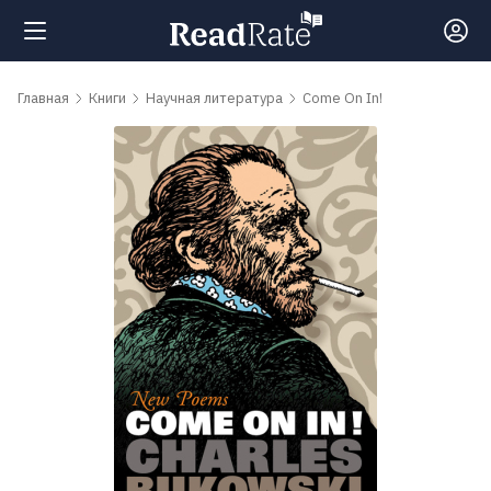
Поиск
Главная
Книги
Научная литература
Come On In!
Новости
Рейтинги
Книги
Самые
обсуждаемые
книги
Авторы