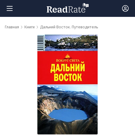
Поиск
Главная
Книги
Дальний Восток. Путеводитель
Новости
Рейтинги
Книги
Самые
обсуждаемые
книги
Авторы