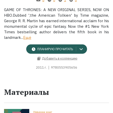
GAME OF THRONES: A NEW ORIGINAL SERIES, NOW ON
Жанры
HBO.Dubbed ';the American Tolkien' by Time magazine,
George R. R. Martin has earned international acclaim for his
Серии
monumental cycle of epic fantasy. Now the #1 New York
Times bestselling author delivers the fifth book in his
Экранизации
landmark...
Ещё
ПЛАНИРУЮ ПРОЧИТАТЬ
Коллекции
Добавить в коллекцию
2011 г.
9780553905656
Материалы
Новинки книг