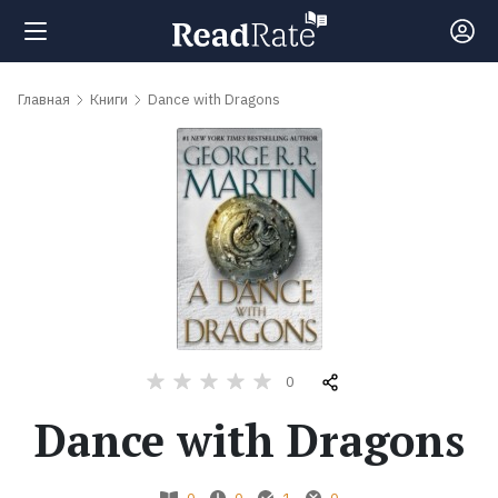
Поиск
Главная
Книги
Dance with Dragons
Новости
Рейтинги
Книги
Самые
0
обсуждаемые
Dance with Dragons
книги
Авторы
0
0
1
0