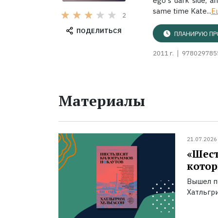
ego's dark side, a
same time Kate...
Е
2
ПОДЕЛИТЬСЯ
ПЛАНИРУЮ ПР
2011 г.
978029785
Материалы
21.07.2026
«Шест
котор
Вышел п
Хатльгри