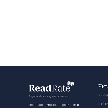
Чит
Книж
Сервис для тех, кто читает.
Рейти
ReadRate — место встречи книг и