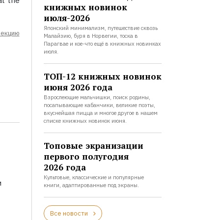
at the
книжных новинок
июля-2026
Японский минимализм, путешествие сквозь
лекцию
Малайзию, буря в Норвегии, тоска в
Парагвае и кое-что ещё в книжных новинках
июля.
ТОП-12 книжных новинок
июня 2026 года
Взрослеющие мальчишки, поиск родины,
посапывающие кабанчики, великие поэты,
вкуснейшая пицца и многое другое в нашем
списке книжных новинок июня.
Топовые экранизации
первого полугодия
2026 года
Культовые, классические и популярные
и
книги, адаптированные под экраны.
Все новости