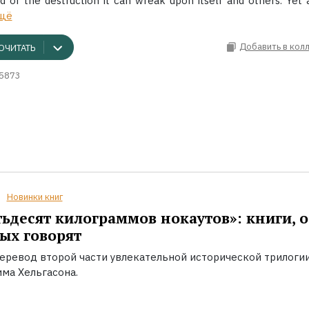
nd of the destruction it can wreak upon itself and others. Yet 
щё
Добавить в кол
ОЧИТАТЬ
5873
Новинки книг
ьдесят килограммов нокаутов»: книги, о
ых говорят
еревод второй части увлекательной исторической трилоги
ма Хельгасона.