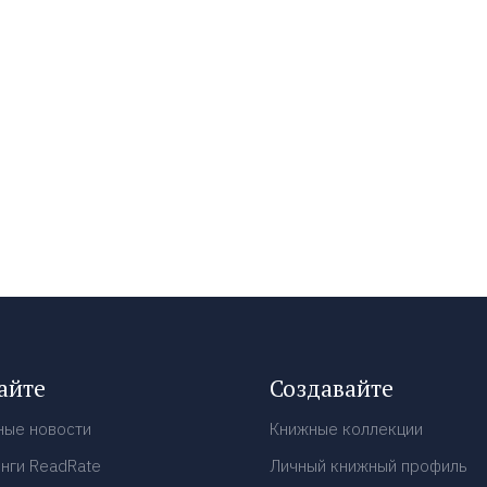
айте
Создавайте
ные новости
Книжные коллекции
нги ReadRate
Личный книжный профиль