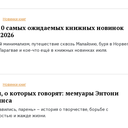
Новинки книг
10 самых ожидаемых книжных новинок
2026
й минимализм, путешествие сквозь Малайзию, буря в Норвег
Парагвае и кое-что ещё в книжных новинках июля.
Новинки книг
, о которых говорят: мемуары Энтони
инса
вились, парень» – история о творчестве, борьбе с
остью и жажде жизни.