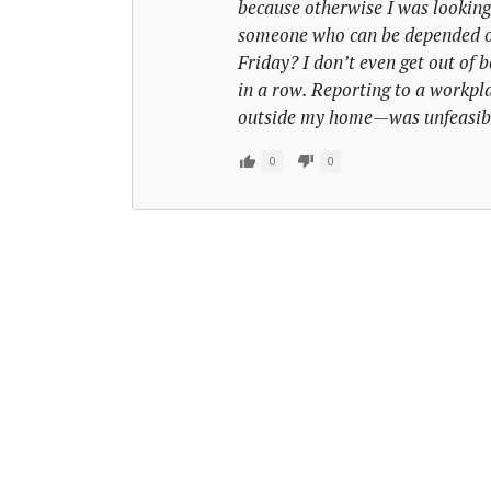
because otherwise I was looking a
someone who can be depended o
Friday? I don’t even get out of 
in a row. Reporting to a workpl
outside my home—was unfeasib
0
0