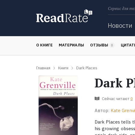
Сервис для те
Поиск
Новости
О КНИГЕ
МАТЕРИАЛЫ
ОТЗЫВЫ
ЦИТА
0
Главная
Книги
Dark Places
Dark P
Сейчас читают
0
Автор:
Kate Grenvi
Dark Places tells t
his growing obsess