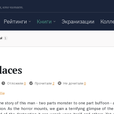
х, кто читает.
Рейтинги
Книги
Экранизации
Колл
ТЫ
1
laces
Отложили
0
Прочитали
2
Не дочитали
0
lle
he story of this man - two parts monster to one part buffoon - 
ion. As the horror mounts, we gain a terrifying glimpse of th