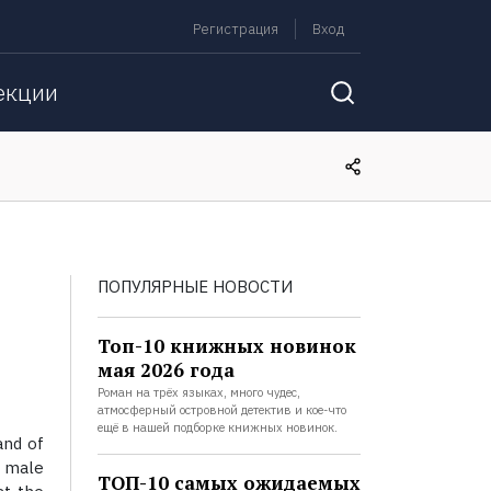
Регистрация
Вход
екции
ПОПУЛЯРНЫЕ НОВОСТИ
Топ-10 книжных новинок
мая 2026 года
Роман на трёх языках, много чудес,
атмосферный островной детектив и кое-что
ещё в нашей подборке книжных новинок.
and of
e male
ТОП-10 самых ожидаемых