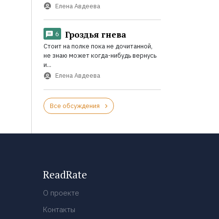
Елена Авдеева
Гроздья гнева
6
Стоит на полке пока не дочитанной,
не знаю может когда-нибудь вернусь
и...
Елена Авдеева
Все обсуждения
ReadRate
О проекте
Контакты