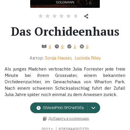
Жанры
0
Das Orchideenhaus
Серии
Экранизации
0
0
1
0
Автор:
Sonja Hauser
,
Lucinda Riley
Коллекции
Als junges Madchen verbrachte Julia Forrester jede freie
Minute bei ihrem Grossvater, einem bekannten
Orchideenzuchter, im Gewachshaus von Wharton Park.
Nach einem schweren Schicksalsschlag fuhrt der Zufall
Julia Jahre spiiter noch einmal zu dem Anwesen zuriick.
ПЛАНИРУЮ ПРОЧИТАТЬ
Добавить в коллекцию
2011 г.
9783844507270