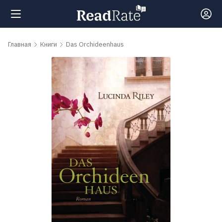
Поиск
Главная
Книги
Das Orchideenhaus
Новости
Рейтинги
Книги
Самые
обсуждаемые
книги
Авторы