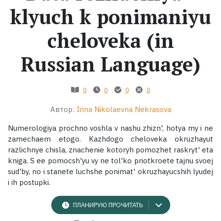
klyuch k ponimaniyu
Жанры
cheloveka (in
Серии
Russian Language)
Экранизации
0
0
0
0
Коллекции
Автор:
Irina Nikolaevna Nekrasova
Numerologiya prochno voshla v nashu zhizn', hotya my i ne
zamechaem etogo. Kazhdogo cheloveka okruzhayut
razlichnye chisla, znachenie kotoryh pomozhet raskryt' eta
kniga. S ee pomocsh'yu vy ne tol'ko priotkroete tajnu svoej
sud'by, no i stanete luchshe ponimat' okruzhayucshih lyudej
i ih postupki.
ПЛАНИРУЮ ПРОЧИТАТЬ