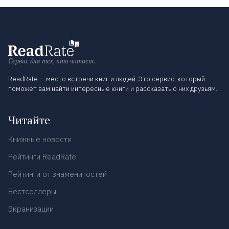
Сервис для тех, кто читает.
ReadRate — место встречи книг и людей. Это сервис, который
поможет вам найти интересные книги и рассказать о них друзьям.
Читайте
Книжные новости
Рейтинги ReadRate
Рейтинги от знаменитостей
Бестселлеры
Экранизации