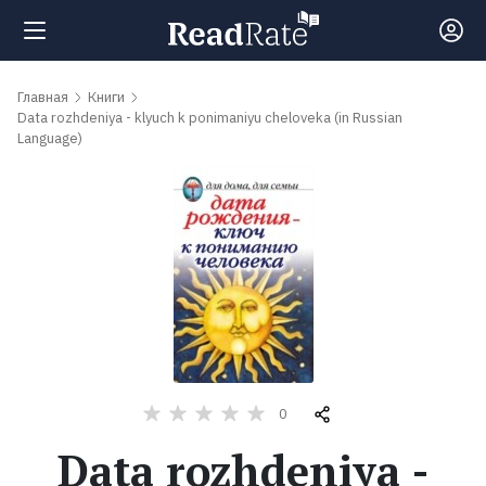
Поиск
Главная
Книги
Data rozhdeniya - klyuch k ponimaniyu cheloveka (in Russian
Language)
Новости
Рейтинги
Книги
Самые
обсуждаемые
0
книги
Data rozhdeniya -
Авторы