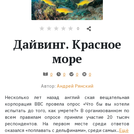
Жанры
Серии
0
Дайвинг. Красное
Экранизации
море
Коллекции
0
0
0
0
Автор:
Андрей Рянский
Несколько лет назад англий ская вещательная
корпорация BBC провела опрос «Что бы вы хотели
испытать до того, как умрете?» В организованном по
всем правилам опросе приняли участие 20 тысяч
респондентов. На первом месте среди ответов
оказался «поплавать с дельфинами», среди самых...
Ещё