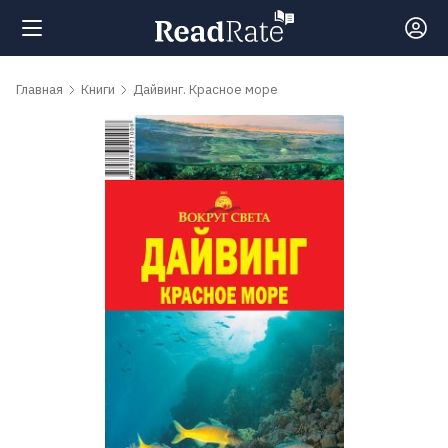
Поиск
Главная
Книги
Дайвинг. Красное море
Новости
Рейтинги
Книги
Самые
обсуждаемые
книги
Авторы