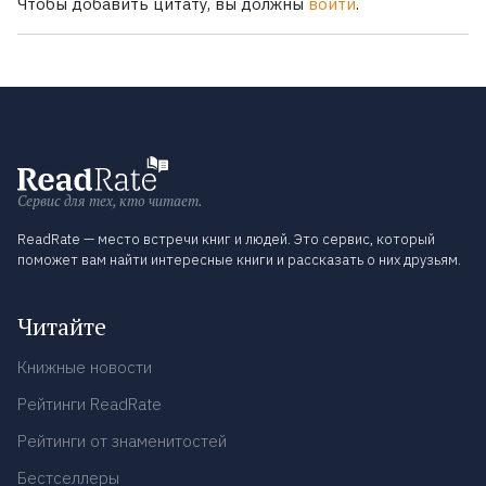
Чтобы добавить цитату, вы должны
войти
.
Сервис для тех, кто читает.
ReadRate — место встречи книг и людей. Это сервис, который
поможет вам найти интересные книги и рассказать о них друзьям.
Читайте
Книжные новости
Рейтинги ReadRate
Рейтинги от знаменитостей
Бестселлеры