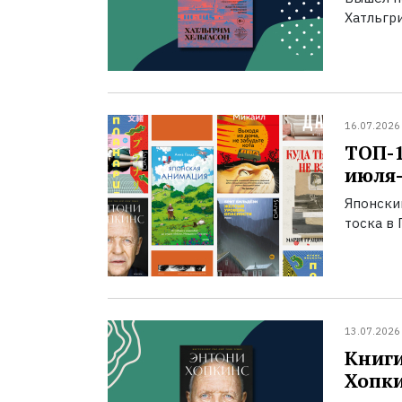
Хатльгри
16.07.2026
ТОП-
июля-
Японски
тоска в 
13.07.2026
Книги
Хопк