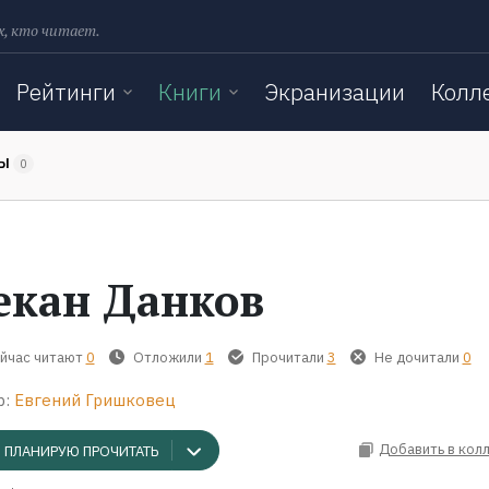
х, кто читает.
Рейтинги
Книги
Экранизации
Колл
ТЫ
0
екан Данков
йчас читают
0
Отложили
1
Прочитали
3
Не дочитали
0
р:
Евгений Гришковец
Добавить в кол
ПЛАНИРУЮ ПРОЧИТАТЬ