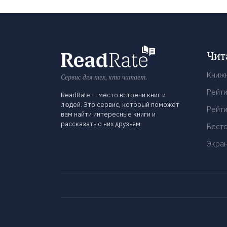
Чит
Книж
Сервис для тех, кто читает.
Рейти
ReadRate — место встречи книг и
людей. Это сервис, который поможет
Рейти
вам найти интересные книги и
рассказать о них друзьям.
Бест
Экра