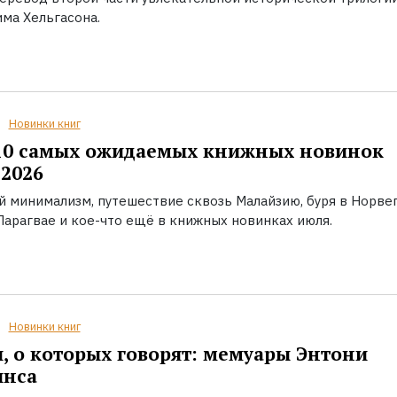
ма Хельгасона.
Новинки книг
10 самых ожидаемых книжных новинок
2026
й минимализм, путешествие сквозь Малайзию, буря в Норвег
Парагвае и кое-что ещё в книжных новинках июля.
Новинки книг
, о которых говорят: мемуары Энтони
инса