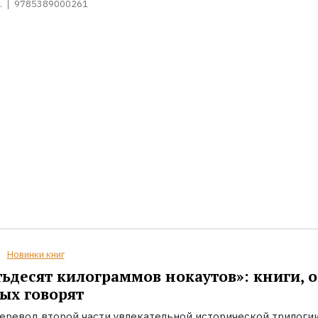
.
9785389000261
Новинки книг
ьдесят килограммов нокаутов»: книги, о
ых говорят
еревод второй части увлекательной исторической трилоги