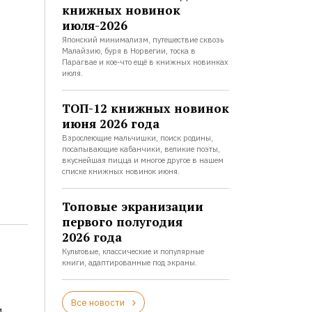
книжных новинок
июля-2026
Японский минимализм, путешествие сквозь
Малайзию, буря в Норвегии, тоска в
Парагвае и кое-что ещё в книжных новинках
июля.
ТОП-12 книжных новинок
июня 2026 года
Взрослеющие мальчишки, поиск родины,
посапывающие кабанчики, великие поэты,
вкуснейшая пицца и многое другое в нашем
списке книжных новинок июня.
Топовые экранизации
первого полугодия
2026 года
Культовые, классические и популярные
книги, адаптированные под экраны.
Все новости
и