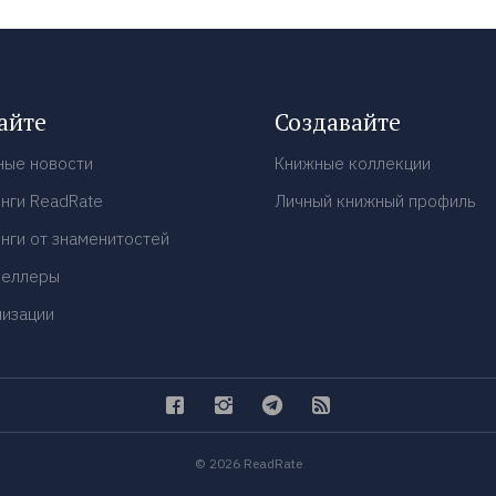
айте
Создавайте
ные новости
Книжные коллекции
нги ReadRate
Личный книжный профиль
нги от знаменитостей
селлеры
низации
© 2026 ReadRate