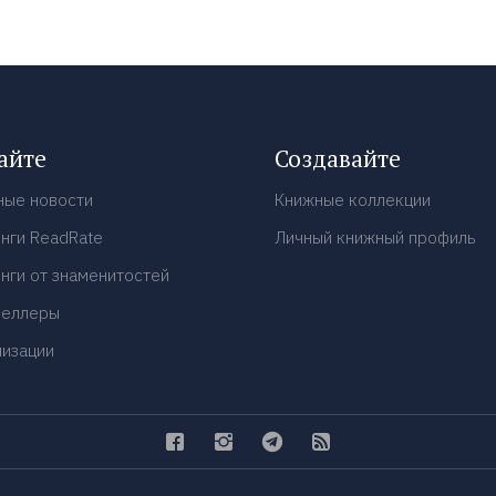
айте
Создавайте
ные новости
Книжные коллекции
нги ReadRate
Личный книжный профиль
нги от знаменитостей
селлеры
низации