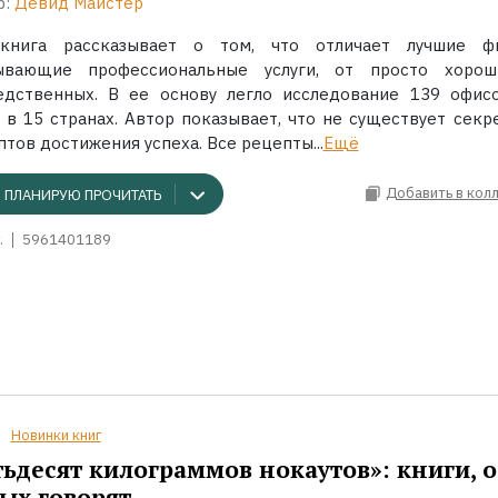
р:
Девид Майстер
книга рассказывает о том, что отличает лучшие ф
ывающие профессиональные услуги, от просто хоро
едственных. В ее основу легло исследование 139 офис
 в 15 странах. Автор показывает, что не существует секр
тов достижения успеха. Все рецепты...
Ещё
Добавить в кол
ПЛАНИРУЮ ПРОЧИТАТЬ
.
5961401189
Новинки книг
ьдесят килограммов нокаутов»: книги, о
ых говорят