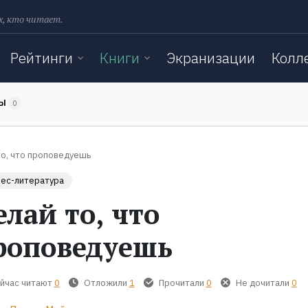
х, кто читает.
Рейтинги
Книги
Экранизации
Колл
ТЫ
0
о, что проповедуешь
ес-литература
елай то, что
роповедуешь
йчас читают
0
Отложили
1
Прочитали
0
Не дочитали
0