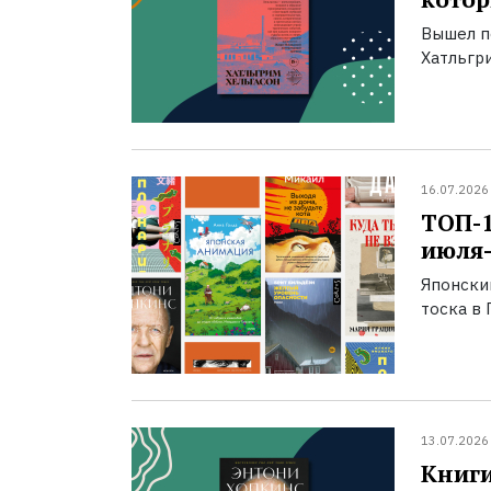
Вышел п
Хатльгри
16.07.2026
ТОП-
июля-
Японски
тоска в 
13.07.2026
Книги