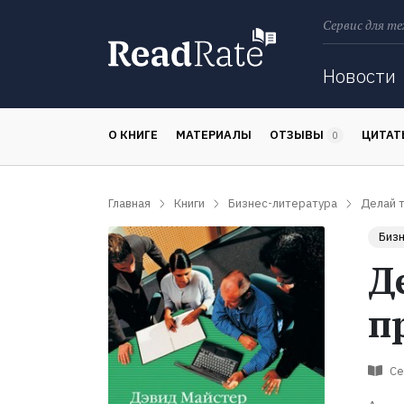
Сервис для те
Поиск
Новости
О КНИГЕ
МАТЕРИАЛЫ
ОТЗЫВЫ
ЦИТА
0
Главная
Книги
Бизнес-литература
Делай т
Бизн
Д
п
Се