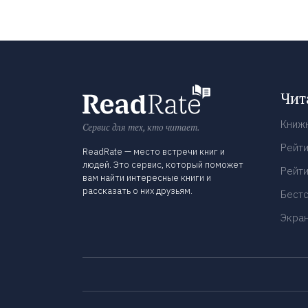
Чит
Книж
Сервис для тех, кто читает.
Рейти
ReadRate — место встречи книг и
людей. Это сервис, который поможет
Рейти
вам найти интересные книги и
рассказать о них друзьям.
Бест
Экра