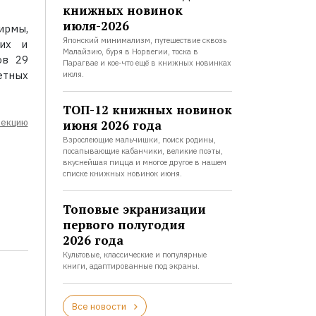
книжных новинок
июля-2026
ирмы,
Японский минимализм, путешествие сквозь
ших и
Малайзию, буря в Норвегии, тоска в
ов 29
Парагвае и кое-что ещё в книжных новинках
етных
июля.
ТОП-12 книжных новинок
лекцию
июня 2026 года
Взрослеющие мальчишки, поиск родины,
посапывающие кабанчики, великие поэты,
вкуснейшая пицца и многое другое в нашем
списке книжных новинок июня.
Топовые экранизации
первого полугодия
2026 года
Культовые, классические и популярные
книги, адаптированные под экраны.
Все новости