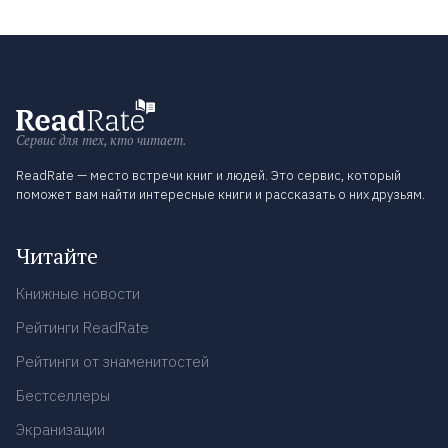
Сервис для тех, кто читает.
ReadRate — место встречи книг и людей. Это сервис, который
поможет вам найти интересные книги и рассказать о них друзьям.
Читайте
Книжные новости
Рейтинги ReadRate
Рейтинги от знаменитостей
Бестселлеры
Экранизации