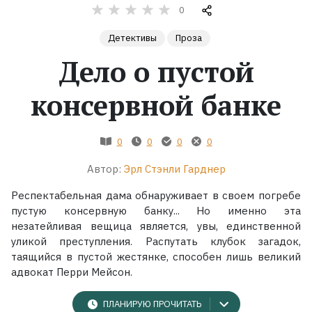
0
Жанры
Детективы
Проза
Дело о пустой
Серии
консервной банке
Экранизации
0
0
0
0
Коллекции
Автор:
Эрл Стэнли Гарднер
Респектабельная дама обнаруживает в своем погребе
пустую консервную банку... Но именно эта
незатейливая вещица является, увы, единственной
уликой преступления. Распутать клубок загадок,
таящийся в пустой жестянке, способен лишь великий
адвокат Перри Мейсон.
ПЛАНИРУЮ ПРОЧИТАТЬ