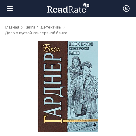
Поиск
Главная
Книги
Детективы
Дело о пустой консервной банке
Новости
Рейтинги
Книги
Самые
обсуждаемые
книги
Авторы