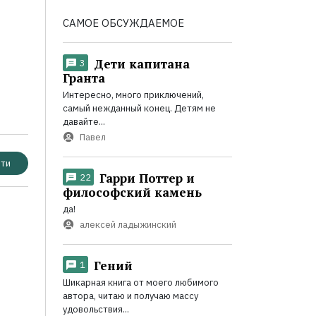
САМОЕ ОБСУЖДАЕМОЕ
Дети капитана
3
Гранта
Интересно, много приключений,
самый нежданный конец. Детям не
давайте...
Павел
ти
Гарри Поттер и
22
философский камень
да!
алексей ладыжинский
Гений
1
Шикарная книга от моего любимого
автора, читаю и получаю массу
удовольствия...