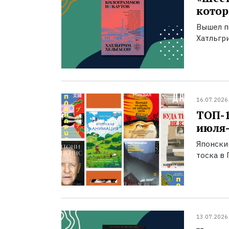
котор
Вышел п
Хатльгри
16.07.2026
ТОП-
июля-
Японски
тоска в 
13.07.2026