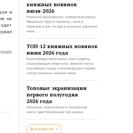
книжных новинок
июля-2026
дом и
Японский минимализм, путешествие сквозь
ме не
Малайзию, буря в Норвегии, тоска в
 одет
Парагвае и кое-что ещё в книжных новинках
ержал
июля.
ТОП-12 книжных новинок
лекцию
июня 2026 года
Взрослеющие мальчишки, поиск родины,
посапывающие кабанчики, великие поэты,
вкуснейшая пицца и многое другое в нашем
списке книжных новинок июня.
Топовые экранизации
первого полугодия
2026 года
Культовые, классические и популярные
книги, адаптированные под экраны.
Все новости