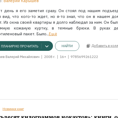
р:
Валерий Карышев
от день я его заметил сразу. Он стоял под нашим подъез
л вид, что кого-то ждет, но я-то знал, что он в нашем до
. Из окна своей квартиры я долго наблюдал за ним. Он был
мную кожаную куртку, в темные брюки. В руках д
тиленовый пакет. Было...
Ещё
Добавить в кол
НАЙТИ
ПЛАНИРУЮ ПРОЧИТАТЬ
ев Валерий Михайлович
2008 г.
16+
9785699261222
Новинки книг
ьдесят килограммов нокаутов»: книги, о