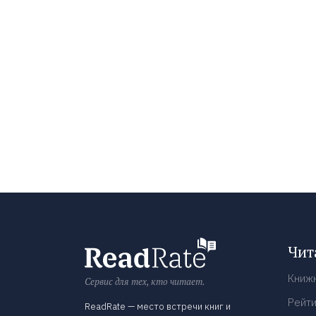
Чит
Книж
Сервис для тех, кто читает.
Рейти
ReadRate — место встречи книг и