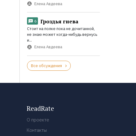
Елена Авдеева
Гроздья гнева
6
Стоит на полке пока не дочитанной,
не знаю может когда-нибудь вернусь
и...
Елена Авдеева
Все обсуждения
ReadRate
О проекте
Контакты