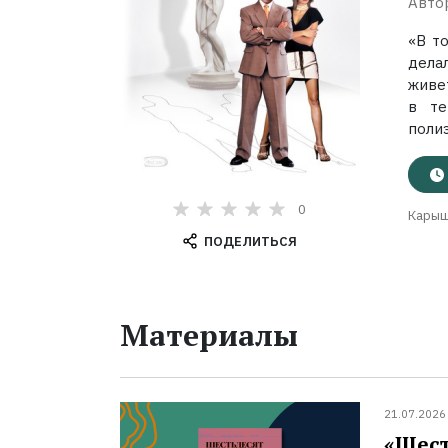
Авто
«В т
дела
живет
в те
полиэ
0
Карыш
ПОДЕЛИТЬСЯ
Материалы
21.07.2026
«Шест