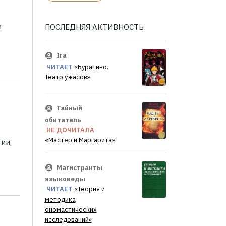
и
ПОСЛЕДНЯЯ АКТИВНОСТЬ
Ira
ЧИТАЕТ
«Буратино.
Театр ужасов»
Тайный
обитатель
НЕ ДОЧИТАЛА
«Мастер и Маргарита»
ии,
Магистранты
языковеды
ЧИТАЕТ
«Теория и
методика
ономастических
исследований»