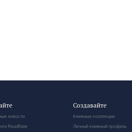
айте
Создавайте
ные новости
Книжные коллекции
нги ReadRate
Личный книжный профиль