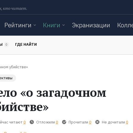
х, кто читает.
Рейтинги
Книги
Экранизации
Колл
ТЫ
ГДЕ НАЙТИ
0
чном убийстве»
ективы
ело «о загадочном
бийстве»
йчас читают
0
Отложили
0
Прочитали
0
Не дочитали
0