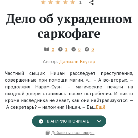
1
Дело об украденном
Жанры
саркофаге
Серии
Экранизации
0
1
0
0
Автор:
Даниэль Клугер
Коллекции
Частный сыщик Ницан расследует преступления,
совершенные при помощи магии. «… – А во-вторых, –
продолжил Нарам-Суэн, – магические печати на
входной двери ставились после погребения. И никто
кроме наследника не знает, как они нейтрализуются. –
А секретарь? – напомнил Ницан. – Вы...
Ещё
ПЛАНИРУЮ ПРОЧИТАТЬ
Добавить в коллекцию