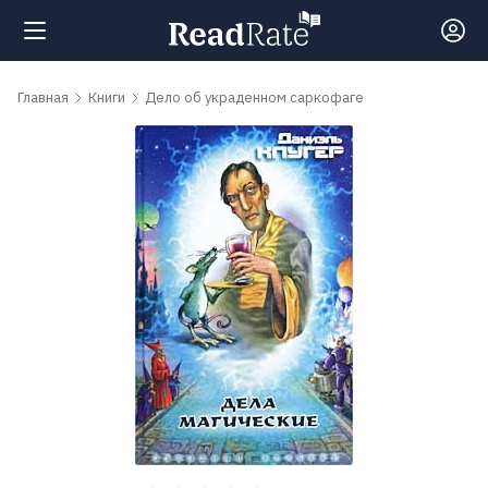
Поиск
Главная
Книги
Дело об украденном саркофаге
Новости
Рейтинги
Книги
Самые
обсуждаемые
книги
Авторы