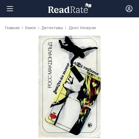
Поиск
Главная
Книги
Детективы
Дело Уичерли
Новости
Рейтинги
Книги
Самые
обсуждаемые
книги
Авторы