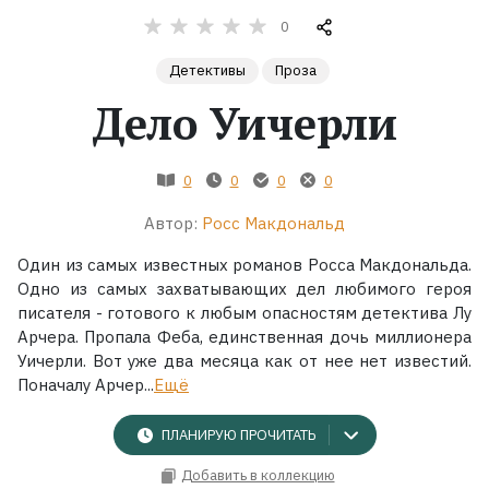
0
Жанры
Детективы
Проза
Серии
Дело Уичерли
Экранизации
0
0
0
0
Автор:
Росс Макдональд
Коллекции
Один из самых известных романов Росса Макдональда.
Одно из самых захватывающих дел любимого героя
писателя - готового к любым опасностям детектива Лу
Арчера. Пропала Феба, единственная дочь миллионера
Уичерли. Вот уже два месяца как от нее нет известий.
Поначалу Арчер...
Ещё
ПЛАНИРУЮ ПРОЧИТАТЬ
Добавить в коллекцию