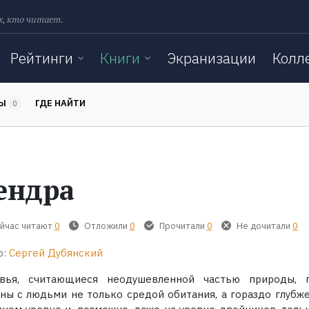
х, кто читает.
Рейтинги
Книги
Экранизации
Колл
ТЫ
ГДЕ НАЙТИ
0
ендра
йчас читают
0
Отложили
0
Прочитали
0
Не дочитали
0
р:
Сергей Дубянский
вья, считающиеся неодушевленной частью природы, 
аны с людьми не только средой обитания, а гораздо глубже