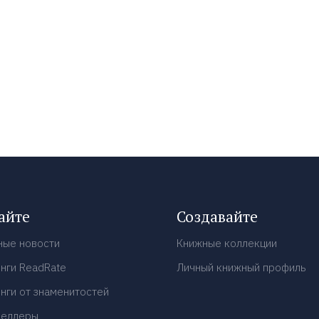
айте
Создавайте
ные новости
Книжные коллекции
нги ReadRate
Личный книжный профиль
нги от знаменитостей
селлеры