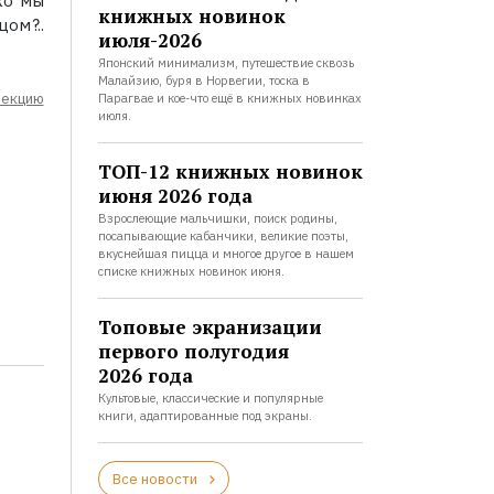
ко мы
книжных новинок
ом?..
июля-2026
Японский минимализм, путешествие сквозь
Малайзию, буря в Норвегии, тоска в
лекцию
Парагвае и кое-что ещё в книжных новинках
июля.
ТОП-12 книжных новинок
июня 2026 года
Взрослеющие мальчишки, поиск родины,
посапывающие кабанчики, великие поэты,
вкуснейшая пицца и многое другое в нашем
списке книжных новинок июня.
Топовые экранизации
первого полугодия
2026 года
Культовые, классические и популярные
книги, адаптированные под экраны.
Все новости