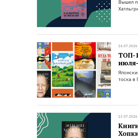
Вышел п
Хатльгри
16.07.2026
ТОП-
июля-
Японски
тоска в 
13.07.2026
Книги
Хопк