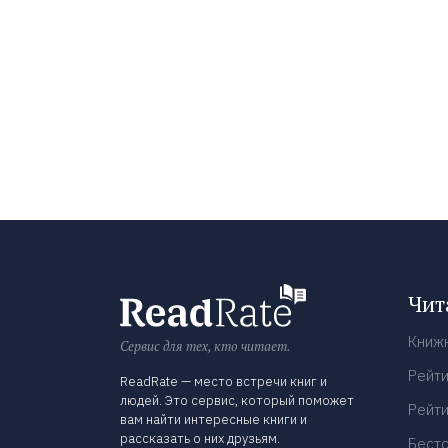
Чит
Книж
Сервис для тех, кто читает.
Рейти
ReadRate — место встречи книг и
людей. Это сервис, который поможет
Рейти
вам найти интересные книги и
рассказать о них друзьям.
Бест