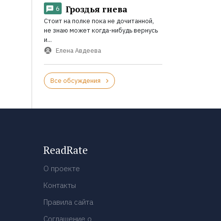
Гроздья гнева
6
Стоит на полке пока не дочитанной,
не знаю может когда-нибудь вернусь
и...
Елена Авдеева
Все обсуждения
ReadRate
О проекте
Контакты
Правила сайта
Соглашение о