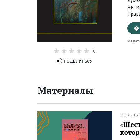
духо
не м
Правд
Издат
0
ПОДЕЛИТЬСЯ
Материалы
21.07.2026
«Шест
котор