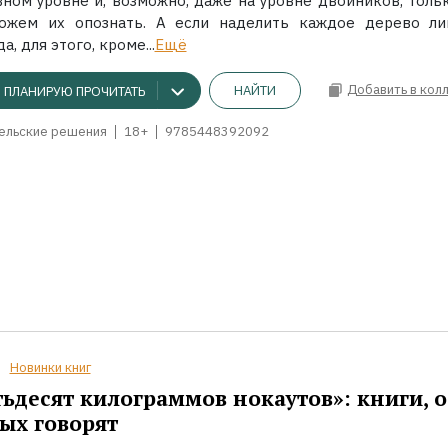
вном уровне и, возможно, даже на уровне двойников, толь
ожем их опознать. А если наделить каждое дерево лиц
а, для этого, кроме...
Ещё
Добавить в кол
НАЙТИ
ПЛАНИРУЮ ПРОЧИТАТЬ
ельские решения
18+
9785448392092
Новинки книг
ьдесят килограммов нокаутов»: книги, о
ых говорят