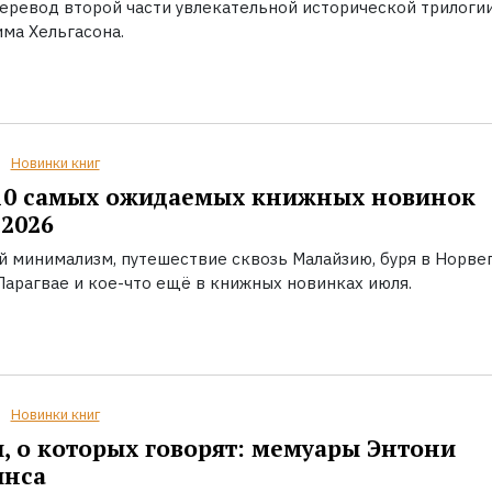
еревод второй части увлекательной исторической трилоги
ма Хельгасона.
Новинки книг
10 самых ожидаемых книжных новинок
2026
й минимализм, путешествие сквозь Малайзию, буря в Норвег
Парагвае и кое-что ещё в книжных новинках июля.
Новинки книг
, о которых говорят: мемуары Энтони
инса