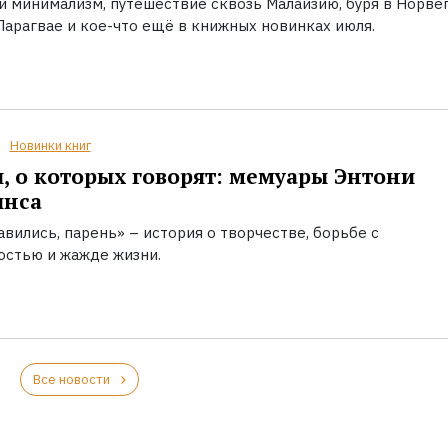
й минимализм, путешествие сквозь Малайзию, буря в Норвег
Парагвае и кое-что ещё в книжных новинках июля.
Новинки книг
, о которых говорят: мемуары Энтони
инса
вились, парень» – история о творчестве, борьбе с
остью и жажде жизни.
Все новости