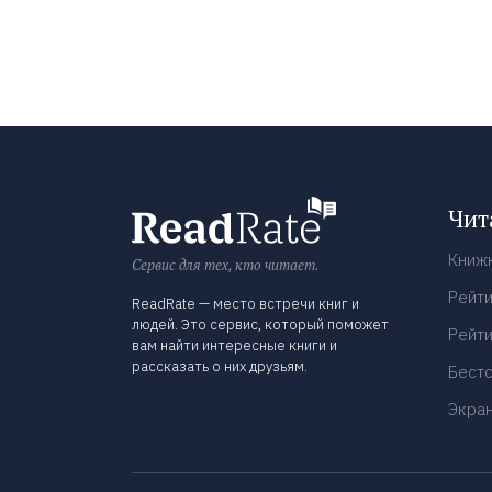
Чит
Книж
Сервис для тех, кто читает.
Рейти
ReadRate — место встречи книг и
людей. Это сервис, который поможет
Рейти
вам найти интересные книги и
рассказать о них друзьям.
Бест
Экра