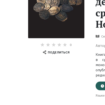
д
с
Н
Се
0
Авто
ПОДЕЛИТЬСЯ
Книг
в ср
моно
опуб
редко
Языки