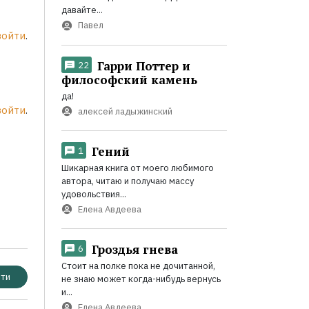
давайте...
Павел
войти
.
Гарри Поттер и
22
философский камень
да!
войти
.
алексей ладыжинский
Гений
1
Шикарная книга от моего любимого
автора, читаю и получаю массу
удовольствия...
Елена Авдеева
Гроздья гнева
6
Стоит на полке пока не дочитанной,
ти
не знаю может когда-нибудь вернусь
и...
Елена Авдеева