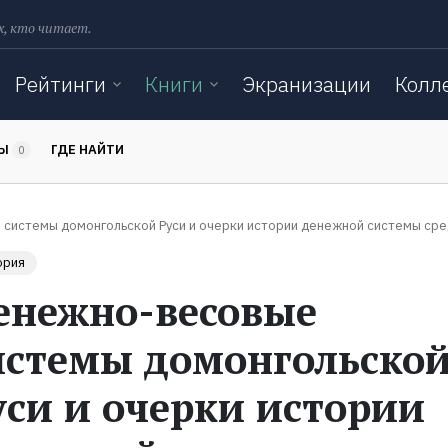
х, кто читает.
Рейтинги
Книги
Экранизации
Колл
ТЫ
ГДЕ НАЙТИ
0
системы домонгольской Руси и очерки истории денежной системы ср
ория
енежно-весовые
истемы домонгольско
уси и очерки истории