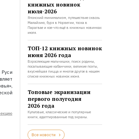
книжных новинок
июля-2026
Японский минимализм, путешествие сквозь
Малайзию, буря в Норвегии, тоска в
Парагвае и кое-что ещё в книжных новинках
июля.
ТОП-12 книжных новинок
июня 2026 года
Взрослеющие мальчишки, поиск родины,
посапывающие кабанчики, великие поэты,
вкуснейшая пицца и многое другое в нашем
 Руси
списке книжных новинок июня.
вляет
вья»,
Топовые экранизации
еской
первого полугодия
2026 года
Культовые, классические и популярные
лекцию
книги, адаптированные под экраны.
Все новости