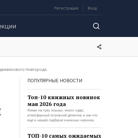
Регистрация
Вход
екции
едневекового Новгорода
ПОПУЛЯРНЫЕ НОВОСТИ
Топ-10 книжных новинок
мая 2026 года
й
Роман на трёх языках, много чудес,
атмосферный островной детектив и кое-что
ещё в нашей подборке книжных новинок.
ТОП-10 самых ожидаемых