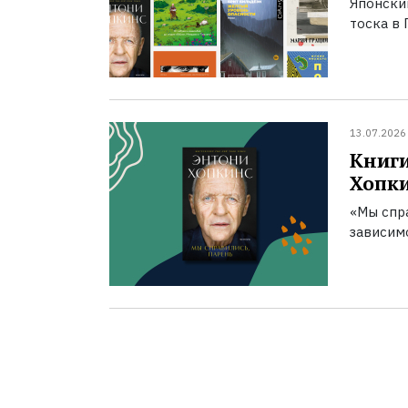
Японски
тоска в 
13.07.2026
Книги
Хопк
«Мы спра
зависим