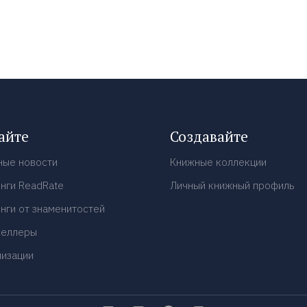
айте
Создавайте
ные новости
Книжные коллекции
нги ReadRate
Личный книжный профиль
нги от знаменитостей
селлеры
низации