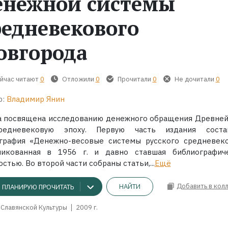
енежной системы
редневекового
овгорода
йчас читают
0
Отложили
0
Прочитали
0
Не дочитали
0
р:
Владимир Янин
а посвящена исследованию денежного обращения Древней
едневековую эпоху. Первую часть издания соста
графия «Денежно-весовые системы русского средневеко
ликованная в 1956 г. и давно ставшая библиографич
стью. Во второй части собраны статьи,...
Ещё
Добавить в кол
НАЙТИ
ПЛАНИРУЮ ПРОЧИТАТЬ
 Славянской Культуры
2009 г.