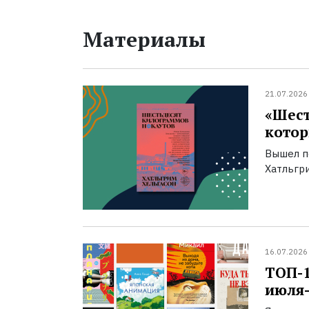
Материалы
21.07.2026
«Шест
котор
Вышел п
Хатльгри
16.07.2026
ТОП-
июля-