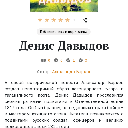
Жанры
1
Серии
Публицистика и периодика
Денис Давыдов
Экранизации
Коллекции
0
0
1
0
Автор:
Александр Барков
В своей исторической повести Александр Барков
создал неповторимый образ легендарного гусара и
талантливого поэта. Денис Давыдов прославился
своими ратными подвигами в Отечественной войне
1812 года. Он был бравым, не ведавшим страха бойцом
и мастером изящного слова. Читатели познакомятся с
подвигами русских солдат, офицеров и великих
полководцев эпохи 1812 года.