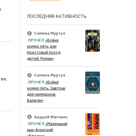
и
ПОСЛЕДНЯЯ АКТИВНОСТЬ
Самина Муртуз
ПРОЧЁЛ
«Бойня
номер пять, или
Крестовый поход
детей: Роман»
Самина Муртуз
ии,
ПРОЧЁЛ
«Бойня
номер пять. Завтрак
для чемпионов.
Балаган»
Андрей Мягчило
ПРОЧЁЛ
«Маленький
нью-йоркский