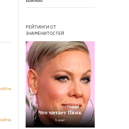
ублюдок»
РЕЙТИНГИ ОТ
ЗНАМЕНИТОСТЕЙ
войти
.
Что читает Пинк
войти
.
5 книг