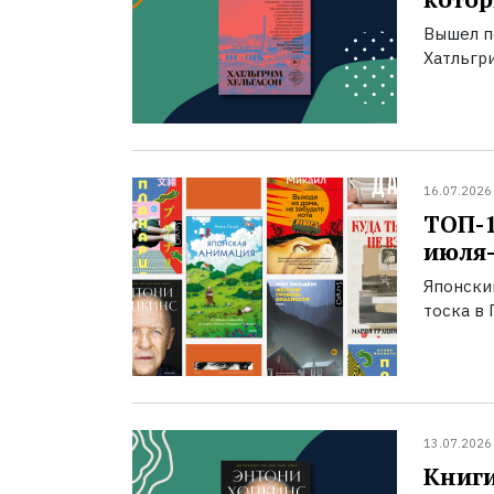
Вышел п
Хатльгри
16.07.2026
ТОП-
июля-
Японски
тоска в 
13.07.2026
Книги