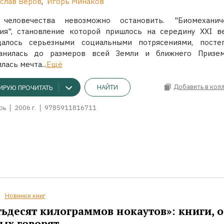
слав Веров
,
Игорь Минаков
 человечества невозможно остановить. "Биомеханич
ия", становление которой пришлось на середину XXI в
далось серьезными социальными потрясениями, посте
ранилась до размеров всей Земли и ближнего Призем
ась мечта...
Ещё
Добавить в кол
НАЙТИ
ИРУЮ ПРОЧИТАТЬ
рь
2006 г.
9785911816711
Новинки книг
ьдесят килограммов нокаутов»: книги, о
ых говорят