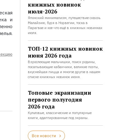
книжных новинок
июля-2026
еская
Японский минимализм, путешествие сквозь
ека и
Малайзию, буря в Норвегии, тоска в
пенно
Парагвае и кое-что ещё в книжных новинках
елья.
июля.
ТОП-12 книжных новинок
лекцию
июня 2026 года
Взрослеющие мальчишки, поиск родины,
посапывающие кабанчики, великие поэты,
вкуснейшая пицца и многое другое в нашем
списке книжных новинок июня.
Топовые экранизации
первого полугодия
2026 года
Культовые, классические и популярные
книги, адаптированные под экраны.
Все новости