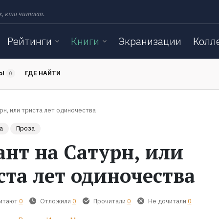
х, кто читает.
Рейтинги
Книги
Экранизации
Колл
ТЫ
ГДЕ НАЙТИ
0
рн, или триста лет одиночества
а
Проза
ант на Сатурн, или
ста лет одиночества
читают
0
Отложили
0
Прочитали
0
Не дочитали
0