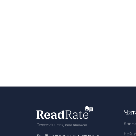
Чит
Книж
Сервис для тех, кто читает.
Рейти
ReadRate — место встречи книг и