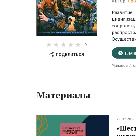
Автор:
Яро
Развитие
цивилизац
сопровож
распрост
Осуществил
0
ПЛАН
ПОДЕЛИТЬСЯ
Минаков Иго
Материалы
21.07.2026
«Шест
котор