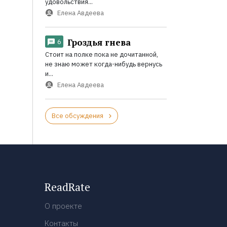
удовольствия...
Елена Авдеева
Гроздья гнева
6
Стоит на полке пока не дочитанной,
не знаю может когда-нибудь вернусь
и...
Елена Авдеева
Все обсуждения
ReadRate
О проекте
Контакты