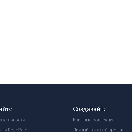
айте
Создавайте
ные новости
Книжные коллекции
нги ReadRate
Личный книжный профиль