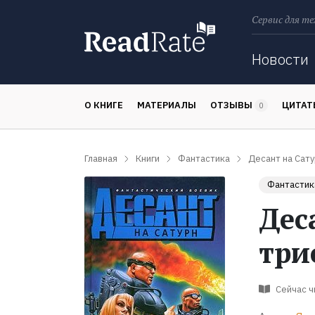
Сервис для те
Поиск
Новости
О КНИГЕ
МАТЕРИАЛЫ
ОТЗЫВЫ
ЦИТА
0
Главная
Книги
Фантастика
Десант на Сату
Фантастик
Дес
три
Сейчас 