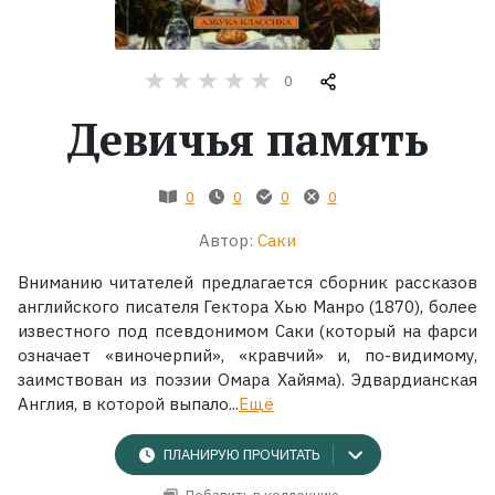
Жанры
0
Серии
Девичья память
Экранизации
0
0
0
0
Коллекции
Автор:
Саки
Вниманию читателей предлагается сборник рассказов
английского писателя Гектора Хью Манро (1870), более
известного под псевдонимом Саки (который на фарси
означает «виночерпий», «кравчий» и, по-видимому,
заимствован из поэзии Омара Хайяма). Эдвардианская
Англия, в которой выпало...
Ещё
ПЛАНИРУЮ ПРОЧИТАТЬ