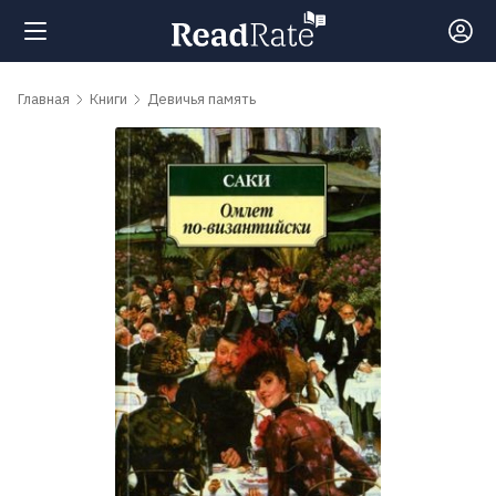
Поиск
Главная
Книги
Девичья память
Новости
Рейтинги
Книги
Самые
обсуждаемые
книги
Авторы