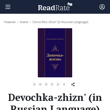
Поиск
Главная
Книги
Devochka-zhizn' (in Russian Language)
Новости
Рейтинги
Книги
Самые
0
обсуждаемые
Devochka-zhizn' (in
книги
Russian Language)
Авторы