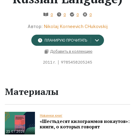
Жанры
0
0
0
0
Автор:
Nikolaj Korneevich CHukovskij
Серии
ПЛАНИРУЮ ПРОЧИТАТЬ
Экранизации
Добавить в коллекцию
2011 г.
9785458205245
Коллекции
Материалы
Новинки книг
«Шестьдесят килограммов нокаутов»:
книги, о которых говорят
21.07.2026