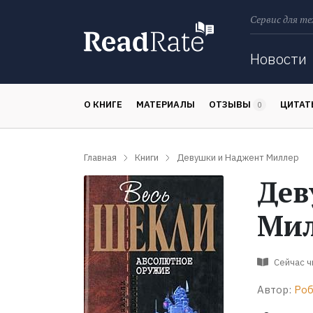
Сервис для те
Поиск
Новости
О КНИГЕ
МАТЕРИАЛЫ
ОТЗЫВЫ
ЦИТА
0
Главная
Книги
Девушки и Наджент Миллер
Дев
Мил
Сейчас 
Автор:
Роб