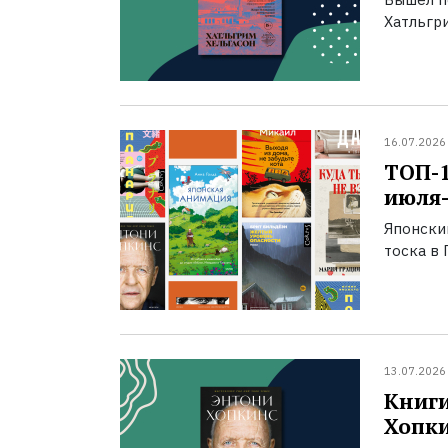
Хатльгри
16.07.2026
ТОП-
июля-
Японски
тоска в 
13.07.2026
Книги
Хопк