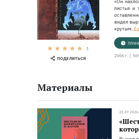
«Он накло
листья и 
оставленн
видел выр
крутым...
Е
ПЛАН
1
2006 г.
56
ПОДЕЛИТЬСЯ
Материалы
21.07.2026
«Шест
котор
Вышел п