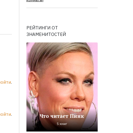
комната»
РЕЙТИНГИ ОТ
ЗНАМЕНИТОСТЕЙ
войти
.
войти
.
Что читает Пинк
5 книг