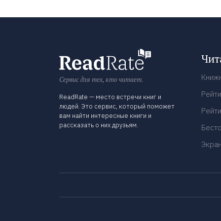
Чит
Книж
Сервис для тех, кто читает.
Рейти
ReadRate — место встречи книг и
людей. Это сервис, который поможет
Рейти
вам найти интересные книги и
рассказать о них друзьям.
Бест
Экра