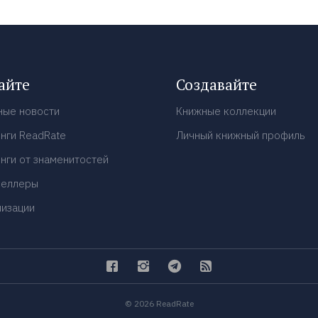
айте
Создавайте
ные новости
Книжные коллекции
нги ReadRate
Личный книжный профиль
нги от знаменитостей
селлеры
низации
© 2026 ReadRate