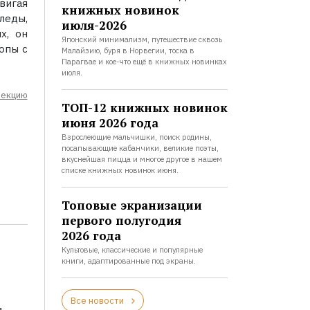
вигая
книжных новинок
леды,
июля-2026
х, он
Японский минимализм, путешествие сквозь
опы с
Малайзию, буря в Норвегии, тоска в
Парагвае и кое-что ещё в книжных новинках
июля.
лекцию
ТОП-12 книжных новинок
июня 2026 года
Взрослеющие мальчишки, поиск родины,
посапывающие кабанчики, великие поэты,
вкуснейшая пицца и многое другое в нашем
списке книжных новинок июня.
Топовые экранизации
первого полугодия
2026 года
Культовые, классические и популярные
книги, адаптированные под экраны.
Все новости
и