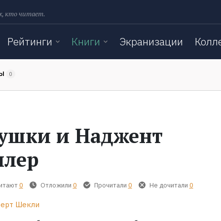
х, кто читает.
Рейтинги
Книги
Экранизации
Колл
ТЫ
0
ушки и Наджент
лер
читают
0
Отложили
0
Прочитали
0
Не дочитали
0
ерт Шекли