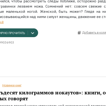
нился, чтобы рассмотреть следы поближе, осторожно разд
травинки лезвием ножа. Сомнений нет: совсем свежие с
ые маленькой ногой. Женской, быть может? Глядя на ни
исовывающийся над ними силуэт женщины, движение ее ст
щё
Добавить в кол
ИРУЮ ПРОЧИТАТЬ
99036903
Новинки книг
ьдесят килограммов нокаутов»: книги, о
ых говорят
еревод второй части увлекательной исторической трилоги