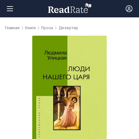
Поиск
Главная
Книги
Проза
Дезертир
Новости
Рейтинги
Книги
Самые
обсуждаемые
книги
Авторы