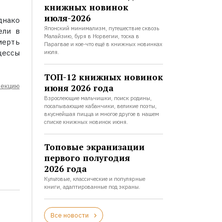
книжных новинок
июля-2026
днако
Японский минимализм, путешествие сквозь
ели в
Малайзию, буря в Норвегии, тоска в
мерть
Парагвае и кое-что ещё в книжных новинках
цессы
июля.
ТОП-12 книжных новинок
лекцию
июня 2026 года
Взрослеющие мальчишки, поиск родины,
посапывающие кабанчики, великие поэты,
вкуснейшая пицца и многое другое в нашем
списке книжных новинок июня.
Топовые экранизации
первого полугодия
2026 года
Культовые, классические и популярные
книги, адаптированные под экраны.
Все новости