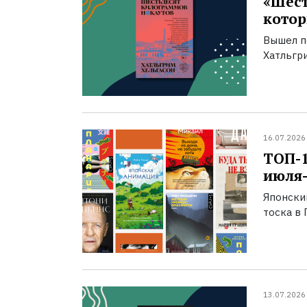
«Шест
котор
Вышел п
Хатльгри
16.07.2026
ТОП-
июля-
Японски
тоска в 
13.07.2026