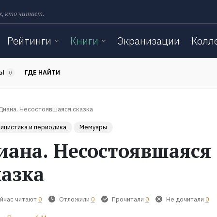
х, кто читает.
Рейтинги
Книги
Экранизации
Колл
ТЫ
ГДЕ НАЙТИ
0
Диана. Несостоявшаяся сказка
ицистика и периодика
Мемуары
иана. Несостоявшаяся
казка
йчас читают
0
Отложили
0
Прочитали
0
Не дочитали
0