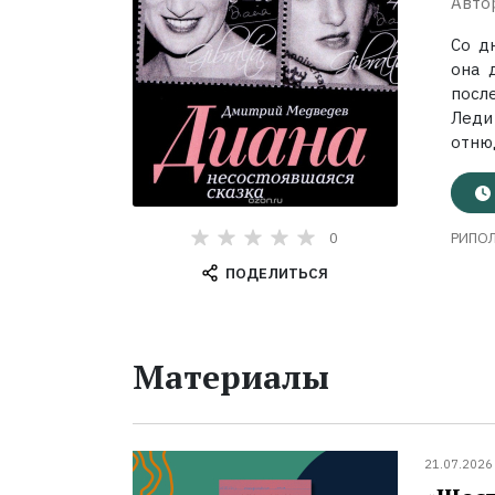
Авто
Со д
она 
посл
Леди
отнюд
0
РИПОЛ
ПОДЕЛИТЬСЯ
Материалы
21.07.2026