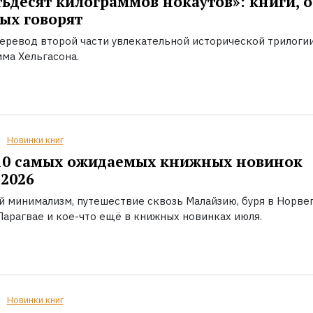
ьдесят килограммов нокаутов»: книги, о
ых говорят
еревод второй части увлекательной исторической трилоги
ма Хельгасона.
Новинки книг
10 самых ожидаемых книжных новинок
2026
й минимализм, путешествие сквозь Малайзию, буря в Норвег
Парагвае и кое-что ещё в книжных новинках июля.
Новинки книг