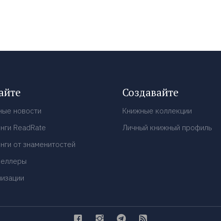
айте
Создавайте
ные новости
Книжные коллекции
нги ReadRate
Личный книжный профиль
нги от знаменитостей
селлеры
низации