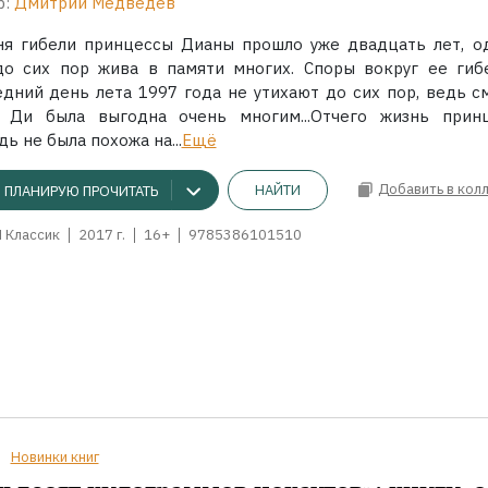
р:
Дмитрий Медведев
ня гибели принцессы Дианы прошло уже двадцать лет, о
до сих пор жива в памяти многих. Споры вокруг ее гиб
едний день лета 1997 года не утихают до сих пор, ведь с
 Ди была выгодна очень многим...Отчего жизнь прин
ь не была похожа на...
Ещё
Добавить в кол
НАЙТИ
ПЛАНИРУЮ ПРОЧИТАТЬ
 Классик
2017 г.
16+
9785386101510
Новинки книг