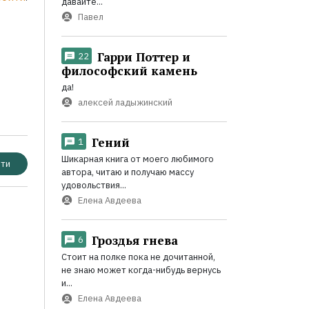
давайте...
Павел
Гарри Поттер и
22
философский камень
да!
алексей ладыжинский
Гений
1
Шикарная книга от моего любимого
ти
автора, читаю и получаю массу
удовольствия...
Елена Авдеева
Гроздья гнева
6
Стоит на полке пока не дочитанной,
не знаю может когда-нибудь вернусь
и...
Елена Авдеева