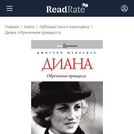
Поиск
Главная
Книги
Публицистика и периодика
Диана: обреченная принцесса
Новости
Рейтинги
Книги
Самые
обсуждаемые
книги
Авторы