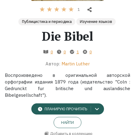
1
Жанры
Публицистика и периодика
Изучение языков
Серии
Die Bibel
Экранизации
0
0
1
0
Коллекции
Автор:
Martin Luther
Воспроизведено в оригинальной авторской
орфографии издания 1879 года (издательство "Coln :
Gedrunckt fur britische und auslandische
Bibelgesellschaft").
ПЛАНИРУЮ ПРОЧИТАТЬ
НАЙТИ
Добавить в коллекцию