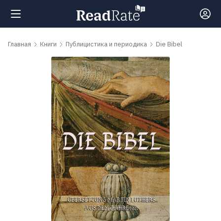
Поиск
Главная
Книги
Публицистика и периодика
Die Bibel
Новости
Рейтинги
Книги
Самые
обсуждаемые
книги
Авторы