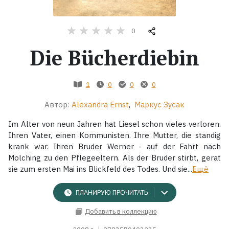
Жанры
0
Серии
Die Bücherdiebin
Экранизации
1
0
0
0
Автор:
Alexandra Ernst
,
Маркус Зусак
Коллекции
Im Alter von neun Jahren hat Liesel schon vieles verloren.
Ihren Vater, einen Kommunisten. Ihre Mutter, die standig
krank war. Ihren Bruder Werner - auf der Fahrt nach
Molching zu den Pflegeeltern. Als der Bruder stirbt, gerat
sie zum ersten Mai ins Blickfeld des Todes. Und sie...
Ещё
ПЛАНИРУЮ ПРОЧИТАТЬ
Добавить в коллекцию