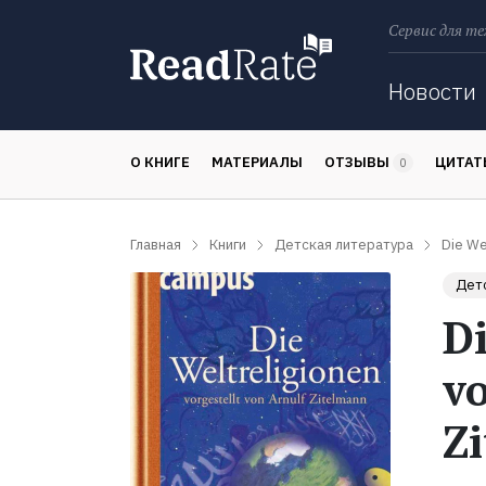
Сервис для те
Поиск
Новости
О КНИГЕ
МАТЕРИАЛЫ
ОТЗЫВЫ
ЦИТА
0
Главная
Книги
Детская литература
Die Wel
Детс
Di
vo
Z