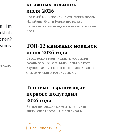
книжных новинок
июля-2026
Японский минимализм, путешествие сквозь
Малайзию, буря в Норвегии, тоска в
on im
Парагвае и кое-что ещё в книжных новинках
июля.
rklich
ionen?
ТОП-12 книжных новинок
smus,
июня 2026 года
Взрослеющие мальчишки, поиск родины,
посапывающие кабанчики, великие поэты,
лекцию
вкуснейшая пицца и многое другое в нашем
списке книжных новинок июня.
Топовые экранизации
первого полугодия
2026 года
Культовые, классические и популярные
книги, адаптированные под экраны.
Все новости