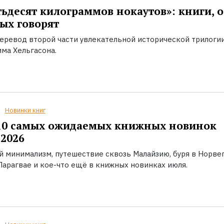
ьдесят килограммов нокаутов»: книги, о
ых говорят
еревод второй части увлекательной исторической трилоги
ма Хельгасона.
Новинки книг
10 самых ожидаемых книжных новинок
2026
й минимализм, путешествие сквозь Малайзию, буря в Норвег
Парагвае и кое-что ещё в книжных новинках июля.