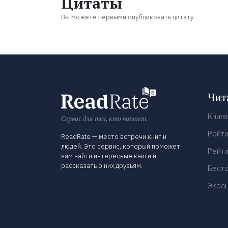
Цитаты
Вы можете первыми опубликовать цитату
Чит
Книж
Сервис для тех, кто читает.
Рейти
ReadRate — место встречи книг и
людей. Это сервис, который поможет
Рейти
вам найти интересные книги и
рассказать о них друзьям.
Бест
Экра