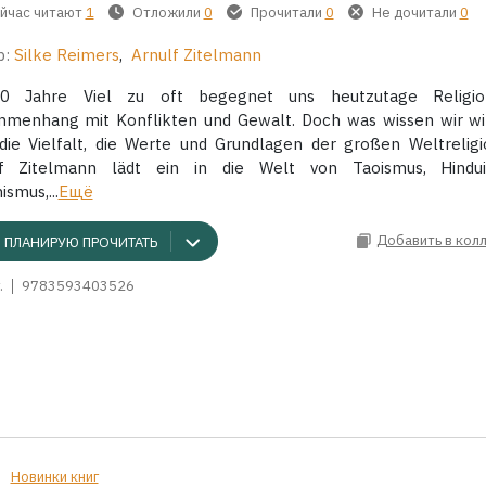
йчас читают
1
Отложили
0
Прочитали
0
Не дочитали
0
р:
Silke Reimers
,
Arnulf Zitelmann
0 Jahre Viel zu oft begegnet uns heutzutage Religi
menhang mit Konflikten und Gewalt. Doch was wissen wir wi
die Vielfalt, die Werte und Grundlagen der großen Weltrelig
lf Zitelmann lädt ein in die Welt von Taoismus, Hindui
smus,...
Ещё
Добавить в кол
ПЛАНИРУЮ ПРОЧИТАТЬ
.
9783593403526
Новинки книг