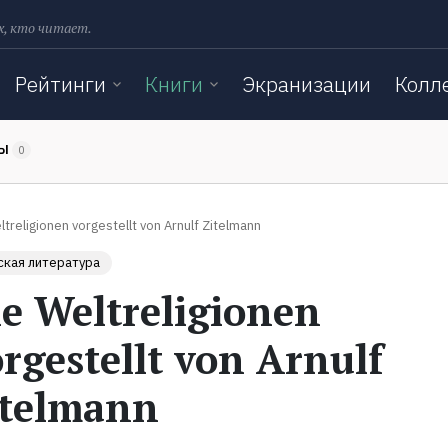
х, кто читает.
Рейтинги
Книги
Экранизации
Колл
ТЫ
0
treligionen vorgestellt von Arnulf Zitelmann
кая литература
e Weltreligionen
rgestellt von Arnulf
itelmann