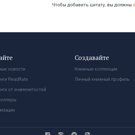
Чтобы добавить цитату, вы должны
айте
Создавайте
ные новости
Книжные коллекции
нги ReadRate
Личный книжный профиль
нги от знаменитостей
селлеры
низации