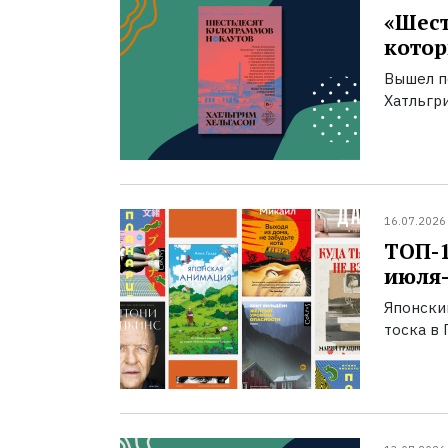
«Шест
котор
Вышел п
Хатльгри
16.07.2026
ТОП-
июля-
Японски
тоска в 